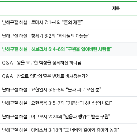
제목
난해구절 해설
로마서 7:1-4의 “혼의 재혼”
난해구절 해설
창세기 6:2의 “하나님의 아들들”
난해구절 해설
히브리서 6:4-6의 “구원을 잃어버린 사람들"
Q＆A
왕을 요구한 백성을 정죄하신 하나님
Q＆A
참으로 입다의 딸은 번제로 바쳐졌는가?
난해구절 해설
요한일서 5:5-8의 “물과 피로 오신 분”
난해구절 해설
요한복음 3:5-7의 “거듭남과 하나님의 나라”
난해구절 해설
야고보서 2:24의 "믿음과 행위로 받는 구원"
난해구절 해설
에베소서 3:18의 "그 너비와 길이와 깊이와 높이"