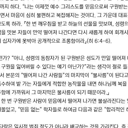
까지 하다. “나는 이제껏 예수 그리스도를 믿음으로써 구원받는
라면서 마음이 심히 불편하고 복잡해지는 것이다. 그 가운데 대표적
보도록 하라. 『한 번 깨우침을 받고 하늘의 선물을 맛보며, 성령
력을 맛본 자들이 만약 떨어져 나간다면 다시 새롭게 하여 회개시
 십자가에 못박아 공개적으로 조롱함이라』(히 6:4-6).
어떤가? “아니, 성령의 동참자가 된 구원받은 성도가 만일 떨어져
 구원을 잃어버릴 수 있다는 얘기 아닌가?”라는 생각이 절로 들지
서 본문의 “떨어져 나간 사람들”의 마지막이 “불사름”이 된다고
흡수하여 밭 가는 자들에게 적합한 농작물을 내면 하나님께 복을 
주함에 가까워서 그 마지막은 불사름이 되기 때문이라.』
 한 번 구원받은 사람이 믿음에서 떨어져 나가면 불살라진다는 
내몰았고, “믿음 없는” 학자들로 하여금 다음과 같은 “합리적인 
 타락은 일시적 범죄 정도가 아니라 배교하는 것을 가리킨다. 