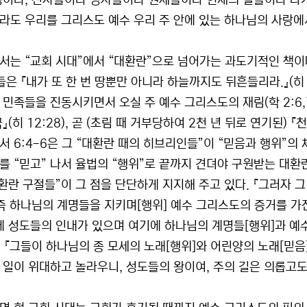
명이나, 천사들이나 정사들이나 권세들이나 현재의 일들이나 다가
라도 우리를 그리스도 예수 우리 주 안에 있는 하나님의 사랑에서 떼
서는 “교회 시대”에서 “대환란”으로 넘어가는 과도기적인 책이다
들은 『내가 또 한 번 땅뿐만 아니라 하늘까지도 뒤흔들리라.』(히 
 민족들을 진동시키면서 오실 주 예수 그리스도의 재림(학 2:6,7
』(히 12:28), 곧 (초림 때 거부당하여 2천 년 뒤로 연기된) 
서 6:4-6은 그 “대환란 때의 히브리인들”이 “믿음과 행위”의
를 “믿고” 나서 율법의 “행위”로 끝까지 견뎌야 구원받는 대환
대환란 구절들”이 그 점을 단단하게 지지해 주고 있다. 『그러자 
 즉 하나님의 계명들을 지키며[행위] 예수 그리스도의 증거를 가진[
에 성도들의 인내가 있으며 여기에 하나님의 계명들[행위]과 예수
). 『그들이 하나님의 종 모세의 노래[행위]와 어린양의 노래[믿
 일이 위대하고 놀라우니, 성도들의 왕이여, 주의 길은 의롭고도 