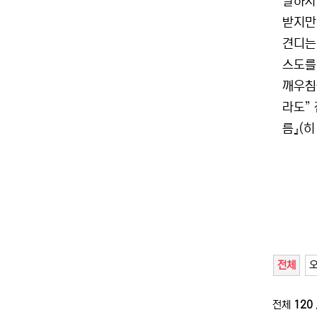
말하자
받지만(
견디는 
스도를
깨우침
라도”
름』(히
전체
전체
120