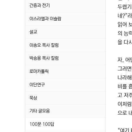
간증과 전기
두렵기
네?”
이스라엘과 이슬람
읽어 
설교
의 능
을 다시
이송오 목사 칼럼
박승용 목사 칼럼
자, 
그러면
로마카톨릭
나라해
이단연구
비를 
고 저
묵상
이처럼
기타 글모음
으로 
100문 100답
“여기