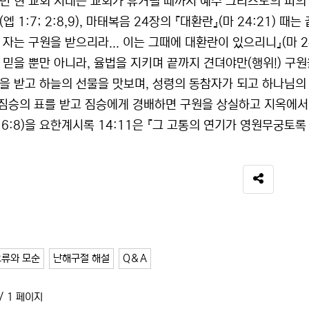
면 현 교회 시대는 교회가 휴거될 때까지 예수 그리스도의 피의
엡 1:7; 2:8,9), 마태복음 24장의 『대환란』(마 24:21)
자는 구원을 받으리라... 이는 그때에 대환란이 있으리니』(마 2
 믿을 뿐만 아니라, 율법을 지키며 끝까지 견뎌야만(행위!) 구원을
을 받고 하늘의 선물을 맛보며, 성령의 동참자가 되고 하나님의
 짐승의 표를 받고 짐승에게 경배하면 구원을 상실하고 지옥에서
 6:8)을 요한계시록 14:11은 『그 고통의 연기가 영원무궁토록
SNS 공유
오류와 모순
난해구절 해설
Q＆A
/ 1 페이지