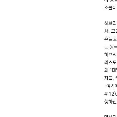
나 생
조물이
히브리
서, 그
흔들고
는 왕국
히브리
리스도
의 “
자들,
『여기
4:12
행하신