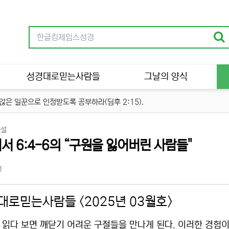
성경대로믿는사람들
그날의 양식
은 일꾼으로 인정받도록 공부하라(딤후 2:15).
분류
해설
서 6:4-6의 “구원을 잃어버린 사람들"
츠 정보
조회
1
대로믿는사람들 <2025년 03월호>
 읽다 보면 깨닫기 어려운 구절들을 만나게 된다. 이러한 경험이