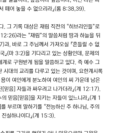
올 일들이나, 높음이나 깊음이나, 어떤 다른 피
어 놓을 수 없으리라』(롬 8:38,39).
. 그 기록 대상은 재림 직전의 “히브리인들”로
12:26)라는 “재림”의 말씀처럼 땅과 하늘을 뒤
)과, 바로 그 주님께서 가져오실 『흔들릴 수 없
『천국』(마 3:2)을 기다리고 있는 상황인데, 문제의
 체계로 구원받게 됨을 말씀하고 있다. 즉 예수 그
란 시대의 교리를 다루고 있는 것이며, 요한계시록
그 용이 여인에게 분노하여 여인의 씨 가운데 남은
믿음] 자들과 싸우려고 나가더라』(계 12:17).
의 믿음[믿음]을 지키는 자들이 있느니라』(계 1
음]를 부르며 말하기를 “전능하신 주 하나님, 주의
진실하나이다』(계 15:3).