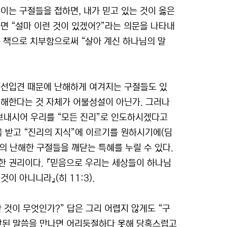
이는 구절들을 접하면, 내가 믿고 있는 것이 옳은
면 “설마 이런 것이 있겠어?”라는 의문을 나타내
은 책으로 치부함으로써 “살아 계신 하나님의 말
 선입견 때문에 난해하게 여겨지는 구절들도 있
이해한다는 것 자체가 어불성설이 아닌가. 그러나
보내시어 우리를 “모든 진리”로 인도하시겠다고
을 받고 “진리의 지식”에 이르기를 원하시기에(딤
의 난해한 구절들을 깨닫는 특혜를 누릴 수 있다.
한 권리이다. 『믿음으로 우리는 세상들이 하나님
이 아니니라』(히 11:3).
한 것이 무엇인가?” 답은 그리 어렵지 않게도 “구
상반된 말씀을 만나면 어리둥절하다 못해 당혹스럽고