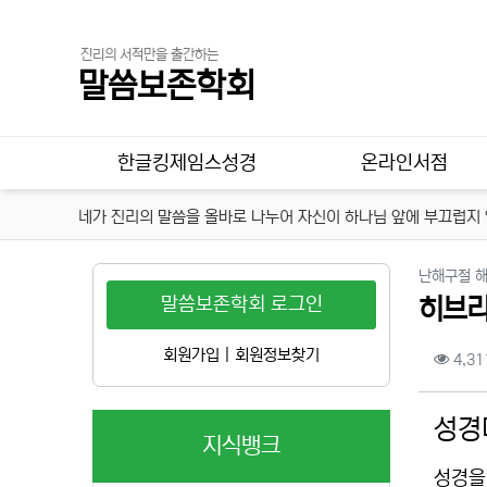
진리의 서적만을 출간하는
말씀보존학회
메인 메뉴
한글킹제임스성경
온라인서점
네가 진리의 말씀을 올바로 나누어 자신이 하나님 앞에 부끄럽지 않
난해구절 
말씀보존학회 로그인
히브리
컨텐
회원가입
|
회원정보찾기
4,31
본문
성경
지식뱅크
성경을