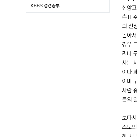
KBBS 성경공부
신앙고
슨Ⅱ 
의 신
돌아서
경우 
러나 
사는 
이나 
이미 
사람 
들의 
보다시
스도의
하고 