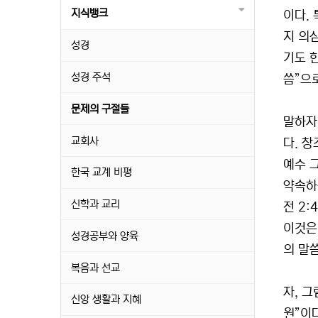
지식뱅크
이다.
지 의
성경
기도 
성경 주석
씀”으
문제의 구절들
말하자
교회사
다. 
예수 
한국 교계 비평
약속하
신학과 교리
전 2
이것은
성경공부와 양육
의 말
복음과 선교
자, 
신앙 생활과 지혜
원”이