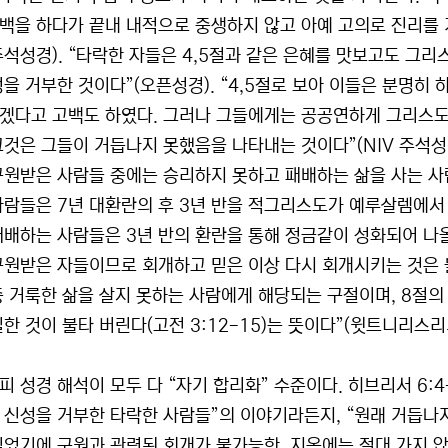
백을 하다가 끝내 내적으로 중생하지 않고 아예 고의로 진리를 
주석성경). “타락한 자들은 4,5절과 같은 은혜를 맛보고도 그리
성을 거부한 것이다”(오픈성경). “4,5절로 보아 이들은 분명
겠다고 고백도 하였다. 그러나 그들에게는 공공연하게 그리스도
그것은 그들이 거듭나지 못했음을 나타내는 것이다”(NIV 주석성경
구원받은 사람들 중에는 승리하지 못하고 패배하는 삶을 사는 사람
사람들은 7년 대환란의 후 3년 반을 적그리스도가 예루살렘에서
패배하는 사람들은 3년 반의 환란을 통해 정금같이 성화되어 나올
구원받은 자들이므로 회개하고 믿은 이상 다시 회개시키는 것은 
중 거룩한 삶을 살지 못하는 사람에게 해당되는 구절이며, 8절의
일한 것이 불타 버린다(고전 3:12-15)는 뜻이다”(윗트니리스리
피 성경 해석이 모두 다 “자기 합리화” 수준이다. 히브리서 6:4
 신성을 거부한 타락한 사람들”의 이야기라든지, “원래 거듭나지
믿었기에 구원과 관련된 회개가 불가능한, 지옥에는 절대 가지 않