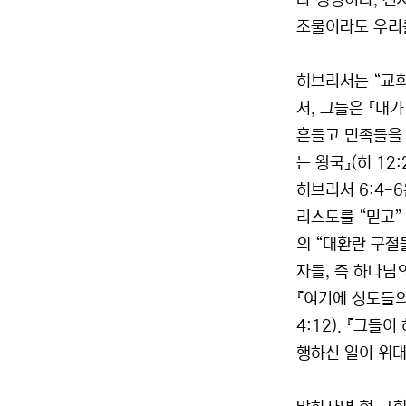
나 생명이나, 천
조물이라도 우리를
히브리서는 “교회
서, 그들은 『내
흔들고 민족들을 
는 왕국』(히 12
히브리서 6:4-
리스도를 “믿고”
의 “대환란 구절
자들, 즉 하나님
『여기에 성도들의
4:12). 『그
행하신 일이 위대