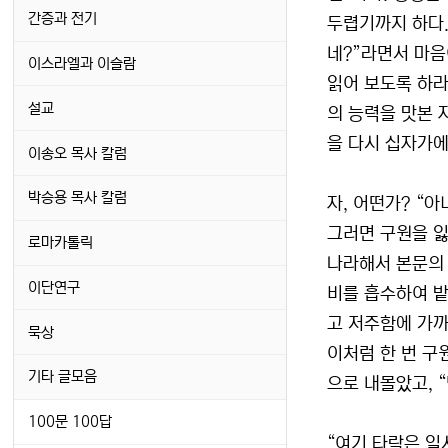
간증과 전기
두렵기까지 하다.
네?”라면서 마음
이스라엘과 이슬람
읽어 보도록 하라
설교
의 능력을 맛본 
을 다시 십자가에
이송오 목사 칼럼
박승용 목사 칼럼
자, 어떤가? “
그러면 구원을 잃
로마카톨릭
나라해서 본문의 
이단연구
비를 흡수하여 밭
고 저주함에 가까
묵상
이처럼 한 번 구
기타 글모음
으로 내몰았고, 
100문 100답
“여기 타락은 일