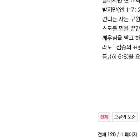
말하자면 현 교회
받지만(엡 1:7;
견디는 자는 구원
스도를 믿을 뿐만
깨우침을 받고 하
라도” 짐승의 표
름』(히 6:8)을
전체
오류와 모순
전체
120
/ 1 페이지