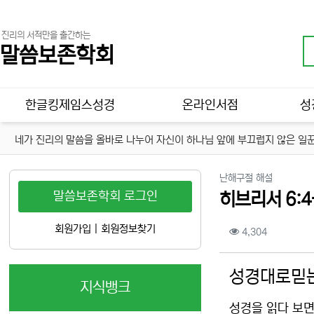
진리의 서적만을 출간하는
말씀보존학회
메인 메뉴
한글킹제임스성경
온라인서점
성
네가 진리의 말씀을 올바로 나누어 자신이 하나님 앞에 부끄럽지 않은 일꾼
분류
난해구절 해설
말씀보존학회 로그인
히브리서 6:4
컨텐츠 정보
회원가입
|
회원정보찾기
조회
4,304
본문
성경대로믿는
지식뱅크
성경을 읽다 보면