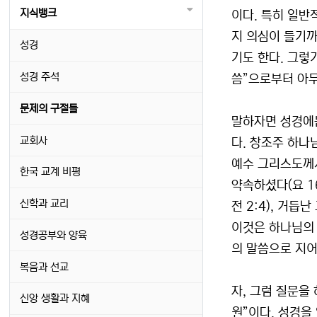
지식뱅크
이다. 특히 일반
지 의심이 들기까
성경
기도 한다. 그렇
성경 주석
씀”으로부터 아무
문제의 구절들
말하자면 성경에는
교회사
다. 창조주 하나
예수 그리스도께
한국 교계 비평
약속하셨다(요 1
신학과 교리
전 2:4), 거
이것은 하나님의 
성경공부와 양육
의 말씀으로 지어
복음과 선교
자, 그럼 질문을
신앙 생활과 지혜
원”이다. 성경을