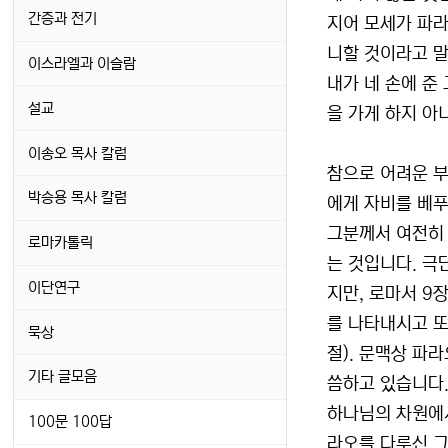
간증과 전기
지어 모세가 파라
니할 것이라고 
이스라엘과 이슬람
내가 네 손에 준
설교
을 가게 하지 아니
이송오 목사 칼럼
참으로 어려운 부
박승용 목사 칼럼
에게 자비를 베푸
그분께서 여전히 
로마카톨릭
는 것입니다. 극
이단연구
지만, 로마서 9
를 나타내시고 또
묵상
절). 문맥상 파
기타 글모음
씀하고 있습니다.
하나님의 차원에서
100문 100답
라오를 다루신 그