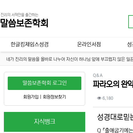
진리의 서적만을 출간하는
말씀보존학회
메인 메뉴
한글킹제임스성경
온라인서점
성
네가 진리의 말씀을 올바로 나누어 자신이 하나님 앞에 부끄럽지 않은 일꾼
분류
Q＆A
말씀보존학회 로그인
파라오의 완악
컨텐츠 정보
회원가입
|
회원정보찾기
조회
6,180
본문
성경대로믿는
지식뱅크
Q 『출애굽기에