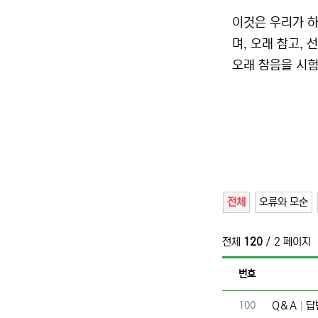
이것은 우리가 하
며, 오래 참고, 
오래 참음을 시험
전체
오류와 모순
전체
120
/ 2 페이지
번호
번호
100
Q＆A
답