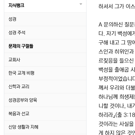
지식뱅크
하셔서 그가 이스
성경
A 문의하신 질
성경 주석
다. 자기 백성에
구해 내고 그 땅
문제의 구절들
스인과 히위인과 
교회사
르짖음을 들으신
백성을 출애굽 시
한국 교계 비평
부정적이었습니다.
신학과 교리
께서 우리와 더불
하나님께 희생제를
성경공부와 양육
니할 것이나, 내
복음과 선교
하리라』(출 3:
것이라는 사실을 
신앙 생활과 지혜
게 하지 않은 것