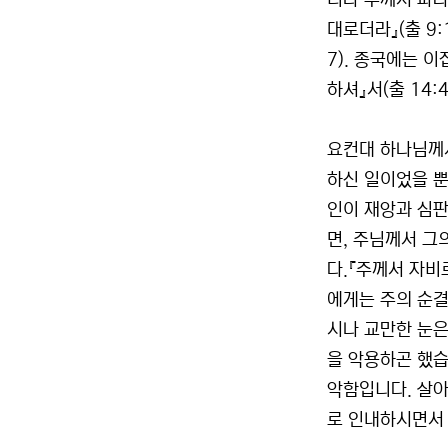
러나 주께서 파
대로더라』(출 9
7). 종국에는 
하셔』서(출 14
요컨대 하나님께서
하신 일이었을 뿐
인이 재앙과 심판
면, 주님께서 그
다.『주께서 자비
에게는 주의 순
시나 교만한 눈은
을 악용하곤 했습
악함입니다. 살아
로 인내하시면서 