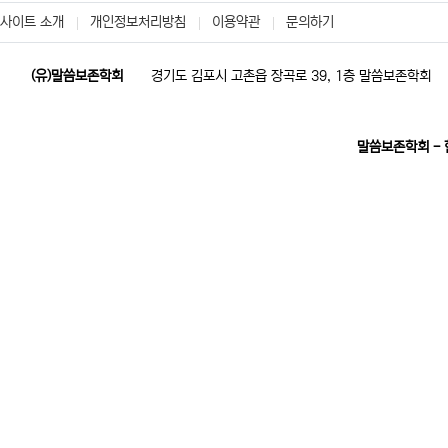
사이트 소개
개인정보처리방침
이용약관
문의하기
(유)말씀보존학회
경기도 김포시 고촌읍 장곡로 39, 1층 말씀보존학회
말씀보존학회 -