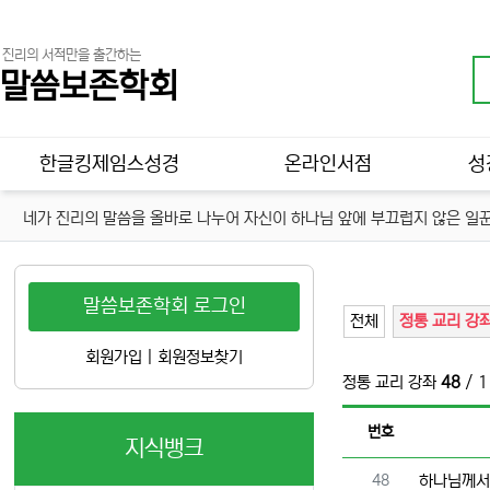
진리의 서적만을 출간하는
말씀보존학회
메인 메뉴
한글킹제임스성경
온라인서점
성
네가 진리의 말씀을 올바로 나누어 자신이 하나님 앞에 부끄럽지 않은 일꾼
말씀보존학회 로그인
전체
정통 교리 강
회원가입
|
회원정보찾기
정통 교리 강좌
48
/ 
번호
지식뱅크
번호
48
하나님께서 