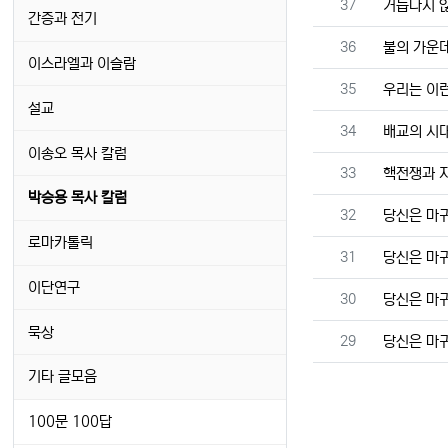
번호
37
거듭나지 않
간증과 전기
번호
36
불의 가운
이스라엘과 이슬람
번호
35
우리는 이런
설교
번호
34
배교의 시
이송오 목사 칼럼
번호
33
핵전쟁과 
박승용 목사 칼럼
번호
32
당신은 마귀
로마카톨릭
번호
31
당신은 마귀
이단연구
번호
30
당신은 마귀
묵상
번호
29
당신은 마귀
기타 글모음
100문 100답