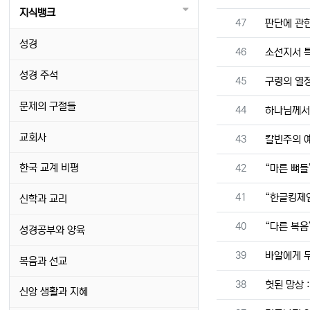
지식뱅크
번호
47
판단에 관한
성경
번호
46
소선지서 특
성경 주석
번호
45
구령의 열
문제의 구절들
번호
44
하나님께서
교회사
번호
43
칼빈주의 예
번호
한국 교계 비평
42
“마른 뼈들
번호
41
“한글킹제임
신학과 교리
번호
40
“다른 복음
성경공부와 양육
번호
39
바알에게 무
복음과 선교
번호
38
헛된 망상 
신앙 생활과 지혜