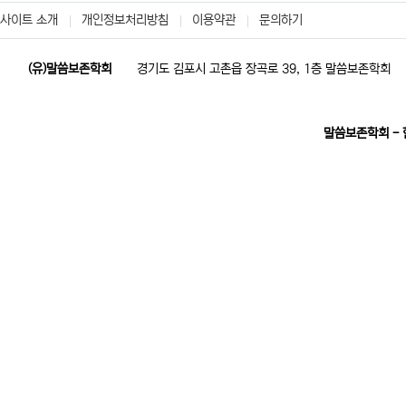
사이트 소개
개인정보처리방침
이용약관
문의하기
(유)말씀보존학회
경기도 김포시 고촌읍 장곡로 39, 1층 말씀보존학회
말씀보존학회 -