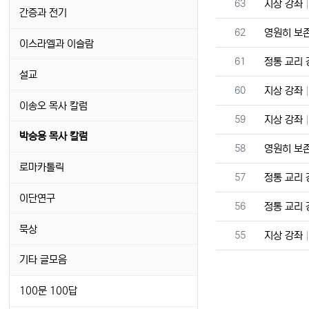
번호
63
지상 강좌
간증과 전기
번호
62
영원히 보
이스라엘과 이슬람
번호
61
정통 교리
설교
번호
60
지상 강좌
이송오 목사 칼럼
번호
59
지상 강좌
박승용 목사 칼럼
번호
58
영원히 보
로마카톨릭
번호
57
정통 교리
이단연구
번호
56
정통 교리
묵상
번호
55
지상 강좌
기타 글모음
100문 100답