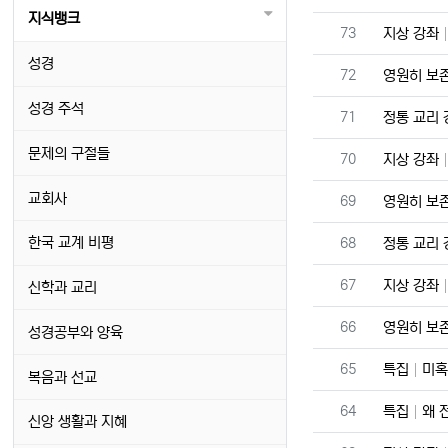
지식뱅크
번호
73
지상 강좌
성경
번호
72
영원히 보
성경 주석
번호
71
정통 교리
문제의 구절들
번호
70
지상 강좌
교회사
번호
69
영원히 보
번호
한국 교계 비평
68
정통 교리
번호
67
지상 강좌
신학과 교리
번호
66
영원히 보
성경공부와 양육
번호
65
특집
미혹
복음과 선교
번호
64
특집
왜 
신앙 생활과 지혜