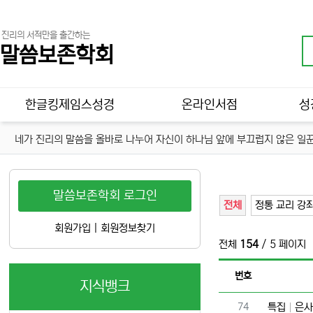
진리의 서적만을 출간하는
말씀보존학회
메인 메뉴
한글킹제임스성경
온라인서점
성
네가 진리의 말씀을 올바로 나누어 자신이 하나님 앞에 부끄럽지 않은 일꾼
말씀보존학회 로그인
전체
정통 교리 강
회원가입
|
회원정보찾기
전체
154
/ 5 페이지
번호
지식뱅크
번호
74
특집
은사