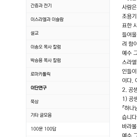
간증과 전기
사람은
조용기
이스라엘과 이슬람
표한 
설교
들어올
려 함
이송오 목사 칼럼
예수 
박승용 목사 칼럼
스라엘
인들이
로마카톨릭
이다.
이단연구
2. 공
1) 
묵상
『하나
기타 글모음
습니다
바라볼
100문 100답
예수 