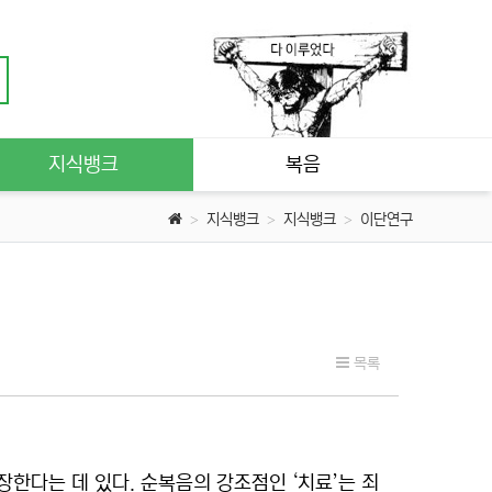
지식뱅크
복음
지식뱅크
지식뱅크
이단연구
목록
장한다는 데 있다. 순복음의 강조점인 ‘치료’는 죄