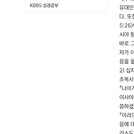
KBBS 성경공부
유대인
다. 또
5:2
시야 
바로 
자가 
씀을 
2) 십
조목사
『나아
이사야
씀하셨
『이러
음에 
리스도