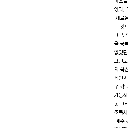
피조물
있다.
‘새로
는 것
그 ‘무
을 공
없었던
고린도
의 육
죄인과
‘건강
가능하
5. 
조목사
‘예수