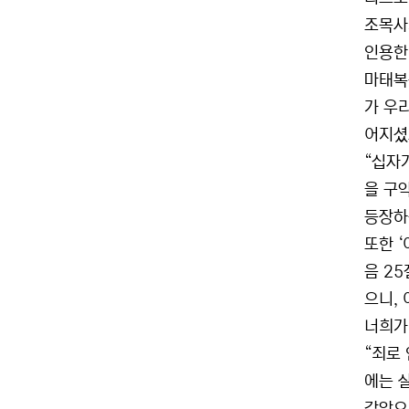
조목사
인용한
마태복
가 우
어지셨
“십자
을 구
등장하
또한 ‘
음 2
으니,
너희가
“죄로
에는 