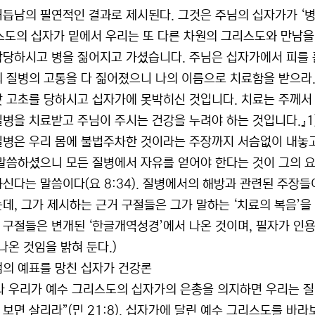
거듭남의 필연적인 결과로 제시된다. 그것은 주님의 십자가가 ‘병
스도의 십자가 밑에서 우리는 또 다른 차원의 그리스도와 만남을
담당하시고 병을 짊어지고 가셨습니다. 주님은 십자가에서 피를 
희 질병의 고통을 다 짊어졌으니 나의 이름으로 치료함을 받으라.
갖 고초를 당하시고 십자가에 못박히신 것입니다. 치료는 주께서
질병을 치료받고 주님이 주시는 건강을 누려야 하는 것입니다.』1
질병은 우리 몸에 불법주차한 것이라는 주장까지 서슴없이 내놓고
 말씀하셨으니 모든 질병에서 자유를 얻어야 한다는 것이 그의 요
하신다는 말씀이다(요 8:34). 질병에서의 해방과 관련된 주장
는데, 그가 제시하는 근거 구절들은 그가 말하는 ‘치료의 복음’을 
 구절들은 변개된 ‘한글개역성경’에서 나온 것이며, 필자가 인
나온 것임을 밝혀 둔다.)
불뱀의 예표를 망친 십자가 건강론
나 우리가 예수 그리스도의 십자가의 은총을 의지하면 우리는 질
 보면 살리라”(민 21:8). 십자가에 달린 예수 그리스도를 바