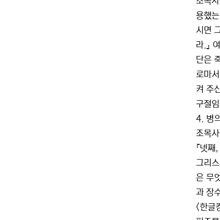
조목사
용했는
시면 
라.』 
단은 
로마서
켜 주
구절임
4. 병
조목사
『넷째
그리스
은 무
과 장
<한글