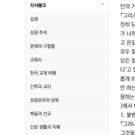
지식뱅크
인의 
『그리
성경
친히 
성경 주석
가 너
고 온
문제의 구절들
모두 
교회사
모든 
다’고
한국 교계 비평
롭게 
신학과 교리
만 하
용하는
성경공부와 양육
>에서 
복음과 선교
1. 
『그러
신앙 생활과 지혜
그것을