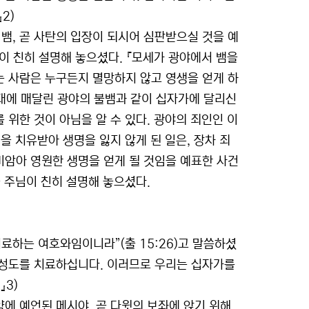
2)
뱀, 곧 사탄의 입장이 되시어 심판받으실 것을 예
님이 친히 설명해 놓으셨다. 『모세가 광야에서 뱀을
 사람은 누구든지 멸망하지 않고 영생을 얻게 하
장대에 매달린 광야의 불뱀과 같이 십자가에 달리신
위한 것이 아님을 알 수 있다. 광야의 죄인인 이
을 치유받아 생명을 잃지 않게 된 일은, 장차 죄
암아 영원한 생명을 얻게 될 것임을 예표한 사건
 주님이 친히 설명해 놓으셨다.
료하는 여호와임이니라”(출 15:26)고 말씀하셨
 성도를 치료하십니다. 이러므로 우리는 십자가를
』3)
에 예언된 메시야, 곧 다윗의 보좌에 앉기 위해