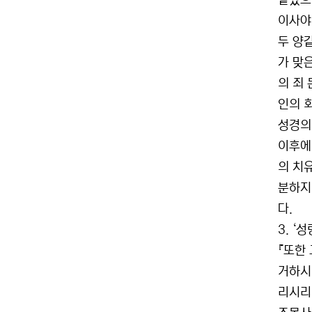
같았으
이사야
두 양
가 맞
의 죄
인의 
성경의
이후에
의 치
분하지
다.
3. ‘
『또한
거하시
리시리