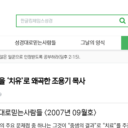
성경대로믿는사람들
그날의 양식
은 일꾼으로 인정받도록 공부하라(딤후 2:15).
류
’을 ‘치유’로 왜곡한 조용기 목사
츠 정보
조회
9
대로믿는사람들 <2007년 09월호>
의 주요 문제점 중 하나는 그것이 “중생의 결과”로 “치료”를 주