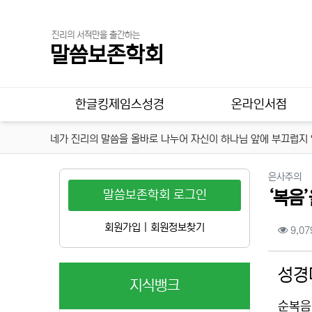
진리의 서적만을 출간하는
말씀보존학회
메인 메뉴
한글킹제임스성경
온라인서점
네가 진리의 말씀을 올바로 나누어 자신이 하나님 앞에 부끄럽지 않
분
은사주의
말씀보존학회 로그인
‘복음
컨텐
회원가입
|
회원정보찾기
9,07
본문
성경
지식뱅크
순복음