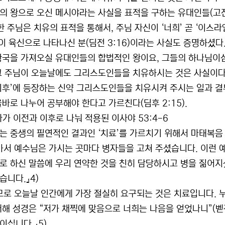
의 왕으로 오신 메시야라는 사실을 표적을 구하는 유대인들(고전 
한 주님은 치유의 표적을 통해서, 주님 자신이 ‘너희’ 곧 ‘이스
6)이 육신으로 나타나신 분(딤전 3:16)이라는 사실도 증명하셨
왕국을 가져오실 유대인들의 합법적인 왕이요, 그들의 하나님이
그 주님이 오늘날에도 그리스도인들을 치유하시는 것은 사실이다. 
이후’에 등장하는 신약 그리스도인들을 치유시켜 주시는 일과 결
올바로 나누어 공부해야 한다고 가르친다(딤후 2:15).
자가 이전과 이후로 나눠 적용된 이사야 53:4-6
는 중생의 필연적인 결과인 ‘치료’를 가르치기 위해서 마태복음 8
가서 예수님은 가시는 곳마다 병자들을 고쳐 주셨습니다. 이런 
로 하신 말씀에 우리 연약한 것을 친히 담당하시고 병을 짊어지셨
습니다.』4)
므로 오늘날 인간에게 가장 절실히 요구되는 것은 치료입니다. 누
대해 성경은 “저가 채찍에 맞음으로 너희는 나음을 얻었나니”(벧전 
이십니다.』5)