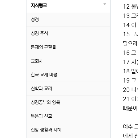
지식뱅크
12 
13 
성경
14 
성경 주석
15 
달으라
문제의 구절들
16 
교회사
17 
18 
한국 교계 비평
19 
신학과 교리
20 
21 
성경공부와 양육
때문이
복음과 선교
예수 
신앙 생활과 지혜
에게 