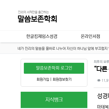
진리의 서적만을 출간하는
말씀보존학회
메인 메뉴
한글킹제임스성경
온라인서점
네가 진리의 말씀을 올바로 나누어 자신이 하나님 앞에 부끄럽지 않
최후의 보
말씀보존학회 로그인
“다른
컨텐
회원가입
|
회원정보찾기
11,9
본문
성경
지식뱅크
마태복