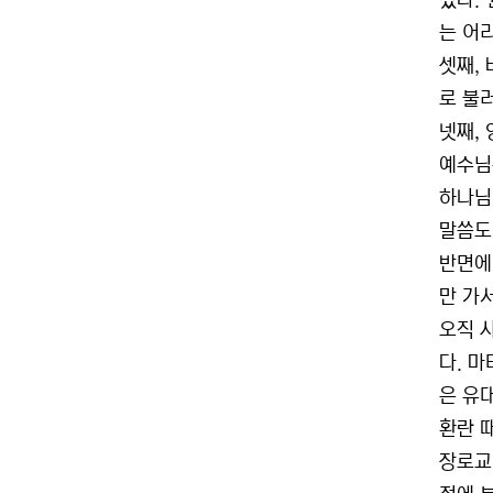
셨다.
는 어
셋째, 
로 불
넷째,
예수님
하나님
말씀도
반면에
만 가서
오직 
다. 
은 유
환란 
장로교