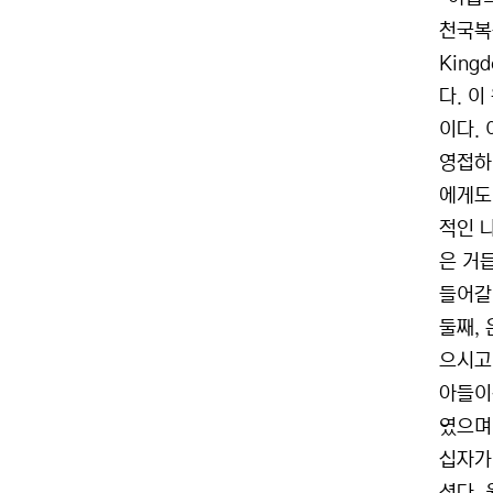
천국복음
King
다. 
이다.
영접하
에게도
적인 나
은 거
들어갈
둘째,
으시고
아들이
였으며
십자가