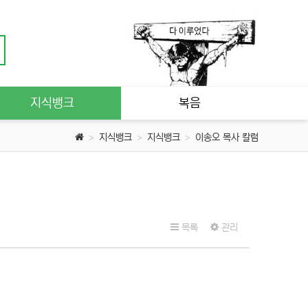
지식뱅크
복음
지식뱅크
지식뱅크
이송오 목사 칼럼
목록
관리