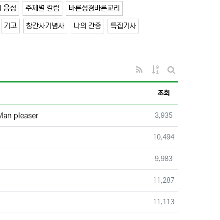
 음성
주제별 칼럼
바른성경바른교리
기고
창간사기념사
나의 간증
특집기사
RSS
게시물 정렬
게시판 검색
조회
조회
n pleaser
3,935
조회
10,494
조회
9,983
조회
11,287
조회
11,113