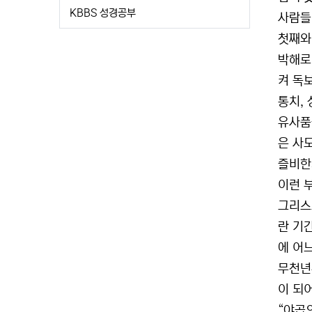
KBBS 성경공부
사람들이
첫째와
박해로
켜 독
통치,
유사품
은 사
즐비한
이런 
그리스
란 기
에 어
무천년
이 되
“야곱