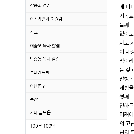
간증과 전기
에 다
기독교
이스라엘과 이슬람
둘째는
설교
없어도
사도 
이송오 목사 칼럼
이 세
박승용 목사 칼럼
막이라
를 갖
로마카톨릭
만병통
이단연구
체험을
셋째는
묵상
인하고
기타 글모음
미래에 
의 고
100문 100답
님의 