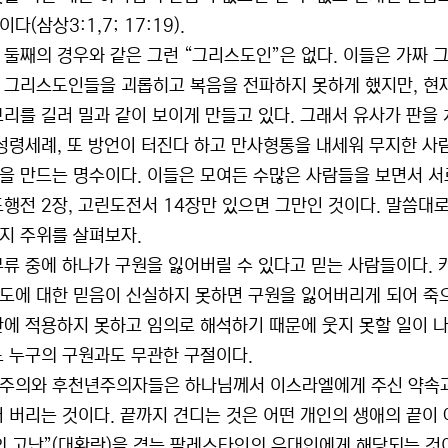
다(삼상3:1,7; 17:19).
 둘째의 경우와 같은 그런 “그리스도인”은 없다. 이들은 가짜
 그리스도인들을 괴롭히고 복음을 전파하지 못하게 했지만, 현재
보리를 길러 밀과 같이 보이게 만들고 있다. 그래서 유사가 판을 
 성령세례, 또 방언이 터진다 하고 만사형통을 내세워 무지한 사
을 만드는 명수이다. 이들은 모여든 수많은 사람들을 보면서 서
도행전 2장, 고린도전서 14장만 있으면 그만인 것이다. 말씀대
지 주위를 살펴보자.
부류 중에 하나가 구원을 잃어버릴 수 있다고 믿는 사람들이다.
도에 대한 믿음이 신실하지 못하면 구원을 잃어버리게 되어 죽으
간에 적용하지 못하고 임의로 해석하기 때문에 웃지 못할 일이 나오
느 누구의 구원과도 무관한 구절이다.
주의와 후천년주의자들은 하나님께서 이스라엘에게 주신 약속과
어 버리는 것이다. 끝까지 견디는 것은 어떤 개인의 생애의 끝이
의 고난”(대환란)을 겪는 팔레스타인의 유대인에게 해당되는 것