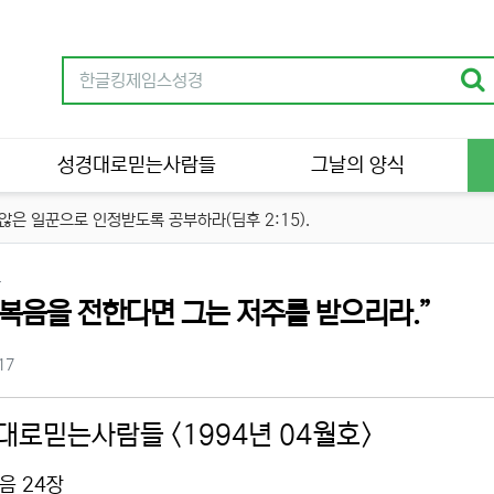
성경대로믿는사람들
그날의 양식
은 일꾼으로 인정받도록 공부하라(딤후 2:15).
분류
루
 복음을 전한다면 그는 저주를 받으리라.”
츠 정보
조회
17
대로믿는사람들 <1994년 04월호>
음 24장