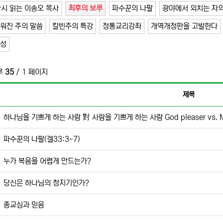
시 읽는 이송오 목사
최후의 보루
파수꾼의 나팔
광야에서 외치는 자의
워진 주의 말씀
칼빈주의 특강
정통교리강좌
개역개정판을 고발한다
거성
루
35
/ 1 페이지
제목
하나님을 기쁘게 하는 사람 對 사람을 기쁘게 하는 사람 God pleaser vs. Ma
파수꾼의 나팔(겔33:3-7)
누가 복음을 어렵게 만드는가?
당신은 하나님의 청지기인가?
종교심과 믿음