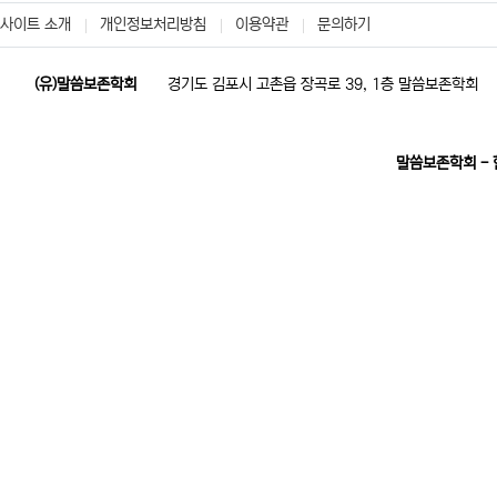
사이트 소개
개인정보처리방침
이용약관
문의하기
(유)말씀보존학회
경기도 김포시 고촌읍 장곡로 39, 1층 말씀보존학회
말씀보존학회 -