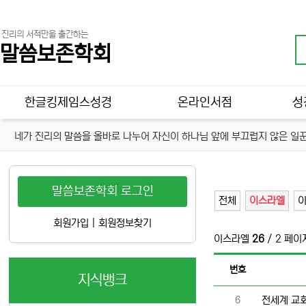
진리의 서적만을 출간하는
말씀보존학회
메인 메뉴
한글킹제임스성경
온라인서점
성
네가 진리의 말씀을 올바로 나누어 자신이 하나님 앞에 부끄럽지 않은 일꾼
말씀보존학회 로그인
전체
이스라엘
회원가입
|
회원정보찾기
이스라엘
26
/ 2 페이
번호
지식뱅크
번호
6
전세계 교