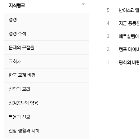
지식뱅크
번호
5
반이스라엘
성경
번호
4
지금 중동은.
성경 주석
번호
3
예루살렘아
문제의 구절들
번호
2
캠프 데이
교회사
번호
1
평화의 바
한국 교계 비평
신학과 교리
성경공부와 양육
복음과 선교
신앙 생활과 지혜