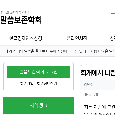
진리의 서적만을 출간하는
말씀보존학회
메인 메뉴
한글킹제임스성경
온라인서점
성
네가 진리의 말씀을 올바로 나누어 자신이 하나님 앞에 부끄럽지 않은 일꾼
분류
기타
말씀보존학회 로그인
회개에서 나
작성자 정보
회원가입
|
회원정보찾기
작성
김민수
컨텐츠 정보
조회
5,276
지식뱅크
본문
저는 저번에 구