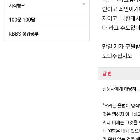
옥은 안가고싶다
지식뱅크
인이고 죄인이기
자이고 나한테서
100문 100답
다 라고 수도없이
KBBS 성경공부
만일 제가 구원
도와주십시오
관련자료
답 변
질문자에게 해당하는
"우리는 율법이 영적
것은 행하지 아니하고
러나 이제는 그것을 행
니 원함은 내게 있으
가 원치 않는 것을 