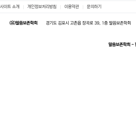
사이트 소개
개인정보처리방침
이용약관
문의하기
(유)말씀보존학회
경기도 김포시 고촌읍 장곡로 39, 1층 말씀보존학회
말씀보존학회 -