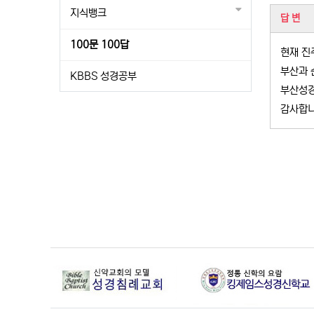
관련
지식뱅크
답 변
100문 100답
현재 진
부산과 
KBBS 성경공부
부산성
감사합니