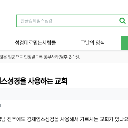
성경대로믿는사람들
그날의 양식
은 일꾼으로 인정받도록 공부하라(딤후 2:15).
류
스성경을 사용하는 교회
자 정보
성
츠 정보
조회
1
경남 진주에도 킹제임스성경을 사용해서 가르치는 교회가 있나요