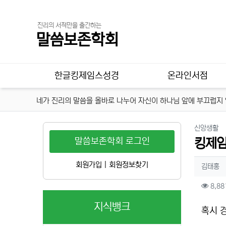
진리의 서적만을 출간하는
말씀보존학회
메인 메뉴
한글킹제임스성경
온라인서점
네가 진리의 말씀을 올바로 나누어 자신이 하나님 앞에 부끄럽지 않
분
신앙생활
말씀보존학회 로그인
킹제임
작성
회원가입
|
회원정보찾기
작
김태홍
컨텐
8,88
지식뱅크
본문
혹시 