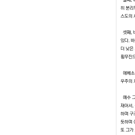
히 분리
스도의 
셋째, 
있다. 바
더 낮은
횡무진으
에베소서
우주의 
예수 그
재어서,
하며 구
듯하며 
또 그가