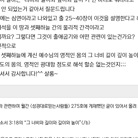
이 말하는 "너비와 길이와 깊이와 높이"가 한 마디로 뭐다라고
 안 되있는거 같아서 질문드립니다
쪽에는 심연이라고 나와있고 출 25~40장이 이것을 설명한다고
해석을 이 땅과 셋째하늘 간의 물리적 간격이라고
될까요? 그렇다면 그것이 출애굽기와 어떤 관련이 있는건가요?
인적으로
 셋째하늘에 계신 예수님의 영적인 몸의 그 너비 길이 깊이 높이
도의 몸의. 영적인 광대함 정도로 해석 할순 없는것인지;;;
셔서 감사합니다!^^ 샬롬~
자료
와 관련하여 월간 <성경대로믿는사람들> 275호에 게재했던 글이 있어서 올려
소서 3:18의 “그 너비와 길이와 깊이와 높이”</b>