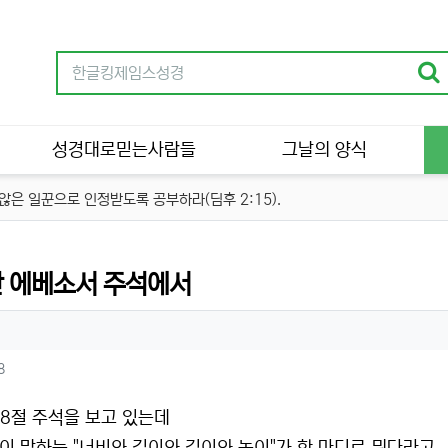
성경대로믿는사람들
그날의 양식
은 일꾼으로 인정받도록 공부하라(딤후 2:15).
분류
 에베소서 주석에서
자 정보
성
츠 정보
조회
8
18절 주석을 보고 있는데