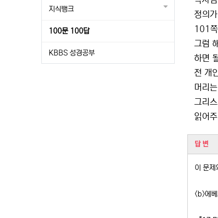
박사님
지식뱅크
정의가
101
100문 100답
그럼 
KBBS 성경공부
하면 
전 개
머리는
그리스
읽어주
관련
답 변
이 문제
<b>에베