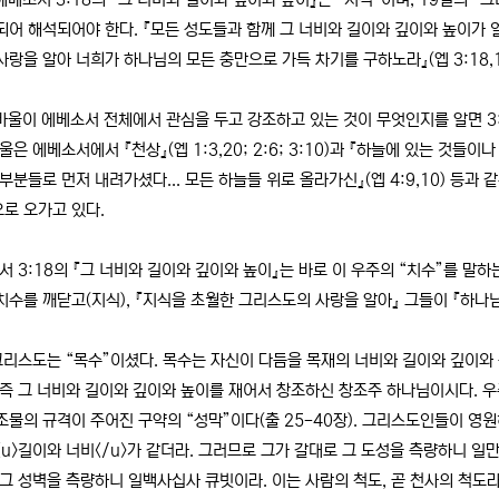
되어 해석되어야 한다. 『모든 성도들과 함께 그 너비와 길이와 깊이와 높이가 
사랑을 알아 너희가 하나님의 모든 충만으로 가득 차기를 구하노라』(엡 3:18,1
바울이 에베소서 전체에서 관심을 두고 강조하고 있는 것이 무엇인지를 알면 3:
울은 에베소서에서 『천상』(엡 1:3,20; 2:6; 3:10)과 『하늘에 있는 것들이나 땅
 부분들로 먼저 내려가셨다... 모든 하늘들 위로 올라가신』(엡 4:9,10) 등과 
로 오가고 있다.
 3:18의 『그 너비와 길이와 깊이와 높이』는 바로 이 우주의 “치수”를 말하
치수를 깨닫고(지식), 『지식을 초월한 그리스도의 사랑을 알아』 그들이 『하나님
리스도는 “목수”이셨다. 목수는 자신이 다듬을 목재의 너비와 길이와 깊이와 
 즉 그 너비와 길이와 깊이와 높이를 재어서 창조하신 창조주 하나님이시다. 우
조물의 규격이 주어진 구약의 “성막”이다(출 25-40장). 그리스도인들이 영원
<u>길이와 너비</u>가 같더라. 그러므로 그가 갈대로 그 도성을 측량하니 일만
 그 성벽을 측량하니 일백사십사 큐빗이라. 이는 사람의 척도, 곧 천사의 척도라』(