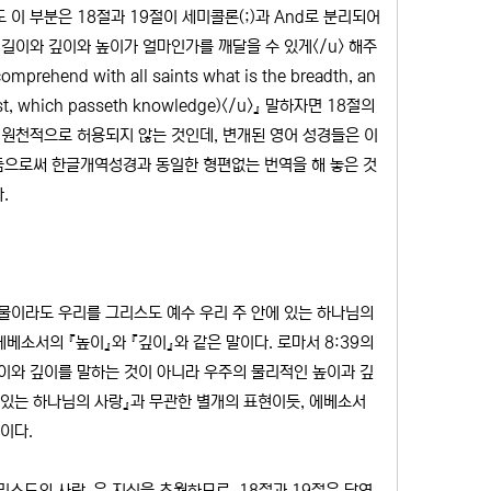
이 부분은 18절과 19절이 세미콜론(;)과 And로 분리되어
 길이와 깊이와 높이가 얼마인가를 깨달을 수 있게</u> 해주
end with all saints what is the breadth, an
Christ, which passeth knowledge)</u>』 말하자면 18절의
 원천적으로 허용되지 않는 것인데, 변개된 영어 성경들은 이
 만듦으로써 한글개역성경과 동일한 형편없는 번역을 해 놓은 것
.
조물이라도 우리를 그리스도 예수 우리 주 안에 있는 하나님의
 에베소서의 『높이』와 『깊이』와 같은 말이다. 로마서 8:39의
높이와 깊이를 말하는 것이 아니라 우주의 물리적인 높이과 깊
에 있는 하나님의 사랑』과 무관한 별개의 표현이듯, 에베소서
현이다.
그리스도의 사랑』은 지식을 초월하므로, 18절과 19절은 당연