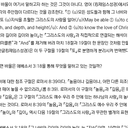
바울이 여기서 말하고자 하는 것은 그것이 아니다. 영어 <킹제임스성경>에서도 
각의 주안점이 다르다는 것을 강조한다. 『① <u>모든 성도들과 함께 그 너비와
 <u>지식을 초월한 그리스도의 사랑을 알아</u>(May be able ① <u>to compreh
th, and depth, and height</u>; And ② <u>to know the love of 
비와 길이와 깊이와 높이』는 『그리스도의 사랑』과 직접적으로 연결되는 해석이
세미콜론”과 “And”를 제거해 버려 마치 18절과 19절이 한 문장인 것처럼
<한글킹제임스성경>은 이 두 구절을 19절의 『또』로 분명하게 분리시켜 번역했다
 바울은 에베소서 3:18을 통해 무엇을 말하고 있는 것일까?
이에 대한 참조 구절은 로마서 8:39이다. 『높음이나 깊음이나, 어떤 다른 피
 떼어 놓을 수 없으리라』(롬 8:39). 로마서의 이 구절의 『높음』과 『깊음』은
과 『깊음』은 그 구절의 『그리스도 예수 우리 주 안에 있는 하나님의 사랑』의 
하는 것이다. 로마서 8:39의 『높음』과 『깊음』이 『그리스도 예수 우리 주 안
의 『높이』와 『깊이』 역시 다음 19절의 『그리스도의 사랑』과 무관한 별개의 표
에베소서 3:18의 『그 너비와 길이와 깊이와 높이』는 “지식”이며, 19절의 『