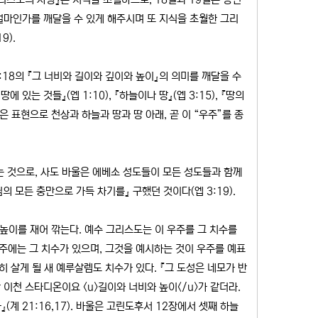
얼마인가를 깨달을 수 있게 해주시며 또 지식을 초월한 그리
9).
18의 『그 너비와 길이와 깊이와 높이』의 의미를 깨달을 수
에 있는 것들』(엡 1:10), 『하늘이나 땅』(엡 3:15), 『땅의
같은 표현으로 천상과 하늘과 땅과 땅 아래, 곧 이 “우주”를 종
는 것으로, 사도 바울은 에베소 성도들이 모든 성도들과 함께
의 모든 충만으로 가득 차기를』 구했던 것이다(엡 3:19).
높이를 재어 깎는다. 예수 그리스도는 이 우주를 그 치수를
주에는 그 치수가 있으며, 그것을 예시하는 것이 우주를 예표
히 살게 될 새 예루살렘도 치수가 있다. 『그 도성은 네모가 반
 이천 스타디온이요 <u>길이와 너비와 높이</u>가 같더라.
계 21:16,17). 바울은 고린도후서 12장에서 셋째 하늘