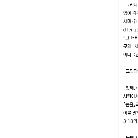
그러나 
있어 각
시며 ② 또
d leng
『그 너
곳의 “
이다. 
그렇다면
첫째, 
사랑에서
『높음』
이를 말
3:18
둘째, 