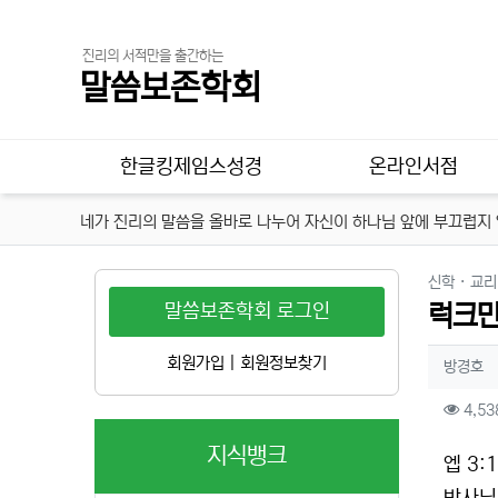
진리의 서적만을 출간하는
말씀보존학회
메인 메뉴
한글킹제임스성경
온라인서점
네가 진리의 말씀을 올바로 나누어 자신이 하나님 앞에 부끄럽지 않
신학 · 교리
말씀보존학회 로그인
럭크만
작성
회원가입
|
회원정보찾기
작
방경호
컨텐
4,53
지식뱅크
본문
엡 3: