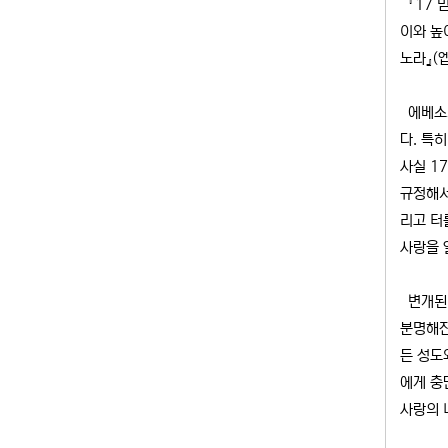
『17 
이와 높
노라』(엡
에베소서
다. 특
사실 1
규정해서
리고 터
사랑을 
변개된 
분명해진
든 성도
에게 충
사랑의 