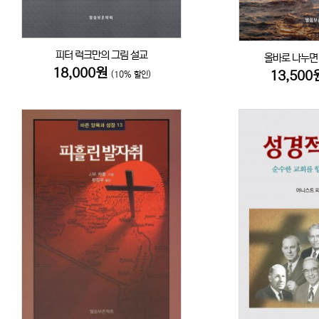
피터 럭크만의 그림 설교
올바로 나누면
18,000원
13,50
(10% 할인)