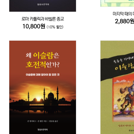
마지막 때의 
로마 카톨릭과 바빌론 종교
2,880
10,800원
(10% 할인)