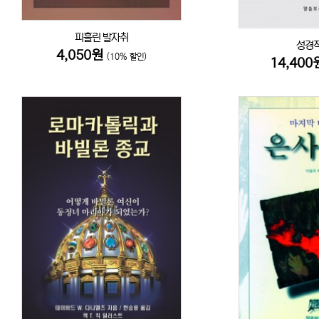
피흘린 발자취
성경적
4,050원
(10% 할인)
14,40