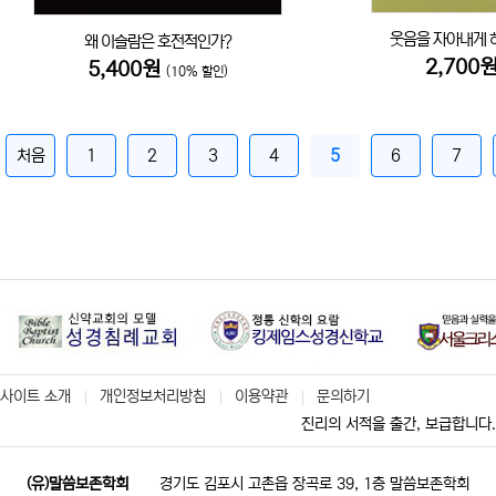
웃음을 자아내게 
왜 이슬람은 호전적인가?
2,700
5,400원
(10% 할인)
처음
1
2
3
4
5
6
7
사이트 소개
개인정보처리방침
이용약관
문의하기
진리의 서적을 출간, 보급합니다.
(유)말씀보존학회
경기도 김포시 고촌읍 장곡로 39, 1층 말씀보존학회