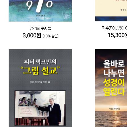
파수꾼아, 밤이 
성경의 숫자들
15,30
3,600원
(10% 할인)