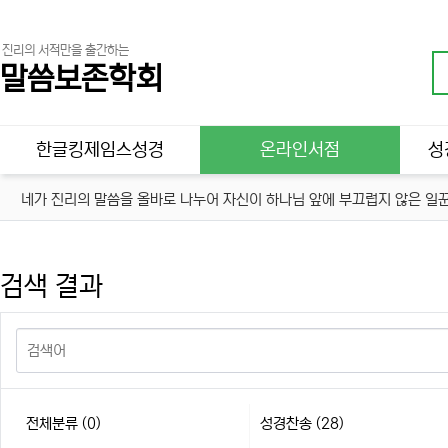
진리의 서적만을 출간하는
말씀보존학회
메인 메뉴
한글킹제임스성경
온라인서점
성
네가 진리의 말씀을 올바로 나누어 자신이 하나님 앞에 부끄럽지 않은 일꾼
검색 결과
전체분류
(0)
성경찬송 (28)