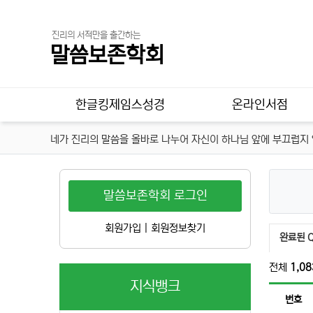
진리의 서적만을 출간하는
말씀보존학회
메인 메뉴
한글킹제임스성경
온라인서점
네가 진리의 말씀을 올바로 나누어 자신이 하나님 앞에 부끄럽지 않
말씀보존학회 로그인
회원가입
|
회원정보찾기
100문
완료된 
전체
1,08
지식뱅크
번호