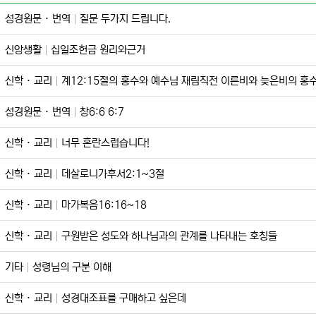
성경원문 · 번역
질문 두가지 드립니다.
신앙생활
십일조헌금 원리와근거
신학 · 교리
계12:15절의 홍수와 예수님 재림직전 이른비와 늦은비의 홍수가
성경원문 · 번역
창6:6 6:7
신학 · 교리
너무 혼란스럽습니다!
신학 · 교리
데살로니가후서2:1~3절
신학 · 교리
마가복음16:16~18
신학 · 교리
구원받은 성도와 하나님과의 관계를 나타내는 호칭들
기타
성령님의 구분 이해
신학 · 교리
성경대조표를 구매하고 싶은데