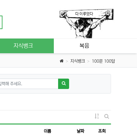
지식뱅크
복음
지식뱅크
100문 100답
검색하기
게시물 정렬
게시판 검색
이름
날짜
조회