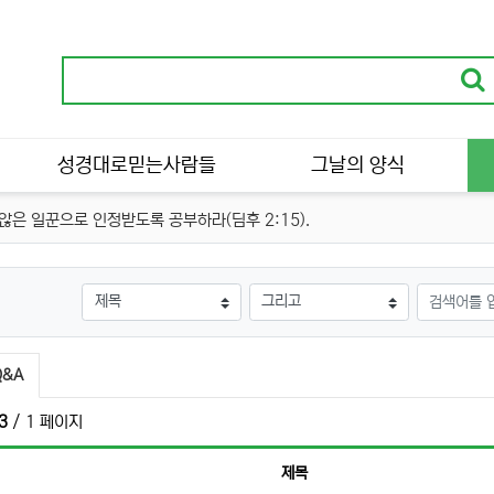
성경대로믿는사람들
그날의 양식
은 일꾼으로 인정받도록 공부하라(딤후 2:15).
검색대상
검색어
 100답 분류 목록
Q&A
3
/ 1 페이지
제목