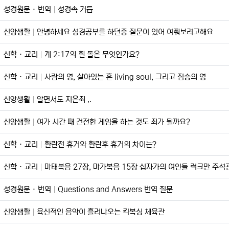
성경원문 · 번역
성경속 거듭
신앙생활
안녕하세요 성경공부를 하던중 질문이 있어 여쭤보려고해요
신학 · 교리
계 2:17의 흰 돌은 무엇인가요?
신학 · 교리
사람의 영, 살아있는 혼 living soul, 그리고 짐승의 영
신앙생활
알면서도 지은죄 ,.
신앙생활
여가 시간 때 건전한 게임을 하는 것도 죄가 될까요?
신학 · 교리
환란전 휴거와 환란후 휴거의 차이는?
신학 · 교리
마태복음 27장, 마가복음 15장 십자가의 여인들 럭크만 주석
성경원문 · 번역
Questions and Answers 번역 질문
신앙생활
육신적인 음악이 흘러나오는 킥복싱 체육관