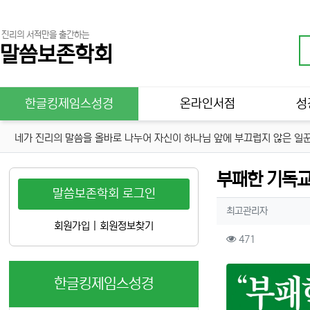
진리의 서적만을 출간하는
말씀보존학회
메인 메뉴
한글킹제임스성경
온라인서점
성
네가 진리의 말씀을 올바로 나누어 자신이 하나님 앞에 부끄럽지 않은 일꾼
부패한 기독교
말씀보존학회 로그인
작성자 정보
작성
최고관리자
회원가입
|
회원정보찾기
컨텐츠 정보
조회
471
본문
한글킹제임스성경