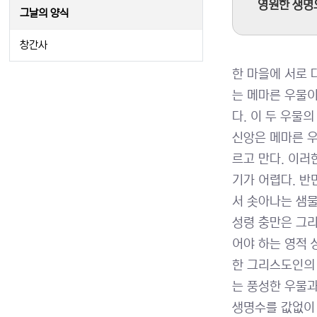
영원한 생명으
그날의 양식
창간사
한 마을에 서로 
는 메마른 우물이
다. 이 두 우물
신앙은 메마른 우
르고 만다. 이러
기가 어렵다. 반
서 솟아나는 샘
성령 충만은 그리
어야 하는 영적 
한 그리스도인의 
는 풍성한 우물과
생명수를 값없이 나