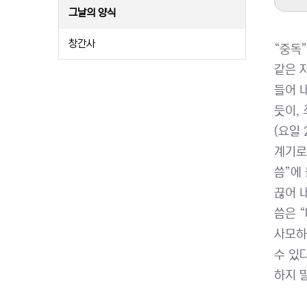
그날의 양식
창간사
“중독
같은 
들어 
듯이,
(요일
계기로
씀”에
끊어 
씀은 “
사모하
수 있
하지 