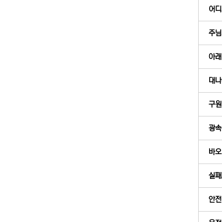
어디
주님
아래(
대나무
구원
광속 
바오
실패
안전