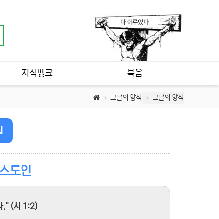
지식뱅크
복음
그날의 양식
그날의 양식
일
리스도인
(시 1:2)