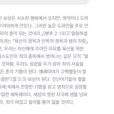
인 보상은 사소한 행복에서 오지만, 마약이나 도박
의미하게 만든다. 그러한 높은 도파민을 주로 만
자의 종이 되는 것이라.』(벧후 2:19)고 말씀하셨
 마귀는 『육신의 정욕과 안목의 정욕과 생의 자랑』
만, 우리는 자신에게 주어진 자유를 육신을 위한
그리스도인이 죄의 중독에서 벗어나는 길은 오직 “말
 것처럼, 우리도 성경을 무기 삼아 죄의 사슬을
그것은 혼의 기쁨이 된다. 예레미야가 고백했듯이 말
달콤한”(겔 3:3) 보상이 된다. 갓난아기들이 젖을
 교제 속에서 진정한 기쁨을 얻고 영적으로 성장할
 유일한 해독제이다. 세상의 헛된 자극에 생을 낭비
라. 죄가 비집고 들어올 틈이 없을 것이다.