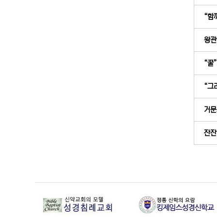
“함께
왕관
“꿀”
“그리
거문고
잔잔