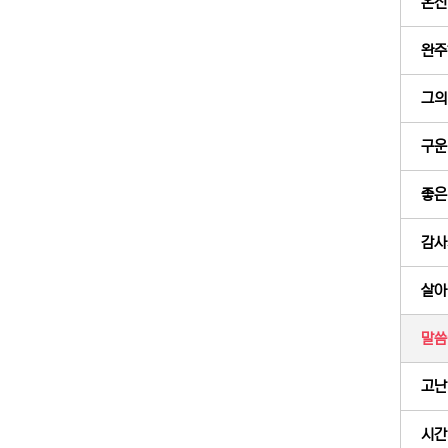
온전
완주
그의
구운
좋은
감사
살아
말씀
고난,
시간의