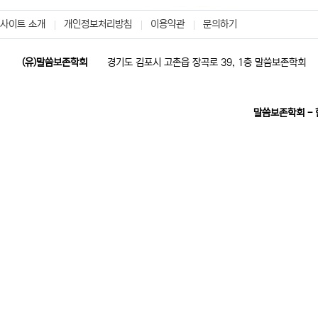
사이트 소개
개인정보처리방침
이용약관
문의하기
(유)말씀보존학회
경기도 김포시 고촌읍 장곡로 39, 1층 말씀보존학회
말씀보존학회 -