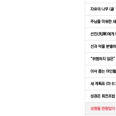
자유의 나무 (골 1
주님을 미워한 세상
선진(先陣)에게 배
선과 악을 분별하라
“위험하지 않은” 
이삭 줍는 여인들의
새 계획표 (마 6:
성경은 회전초밥 접
성령을 한량없이 받