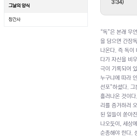
3:34)
그날의 양식
창간사
“독”은 본래 무
을 담으면 간장독
나온다. 즉 독이
다가 자신을 비우
극이 기록되어 있
누구냐에 따라 인
선포”하셨다. 그
흘러나온 것이다.
리를 증거하러 오
된 일들이 쏟아진
나오듯이, 세상에
순종해야 한다. 