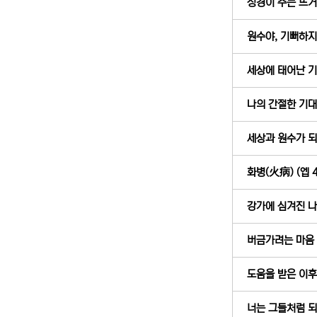
성경이 주는 뜨거운
원수야, 기뻐하지 말
세상에 태어난 기쁨
나의 간절한 기대와
세상과 원수가 되라!
화병(火病) (엡 4
강가에 심겨진 나무
버금가려는 마음 (
도움을 받은 이후에
너는 그들처럼 되지