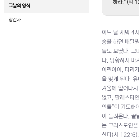
하라." (막 1
그날의 양식
창간사
어느 날 새벽 4
송을 하던 배달원
들도 보였다. 그
다. 당황하지 마
어린아이, 다리가
을 맞게 된다. 
겨울에 일어나지
없고, 팔레스타인
인들”이 기도해야
이 들려온다. 끝
는 그리스도인은 
한다(시 122: