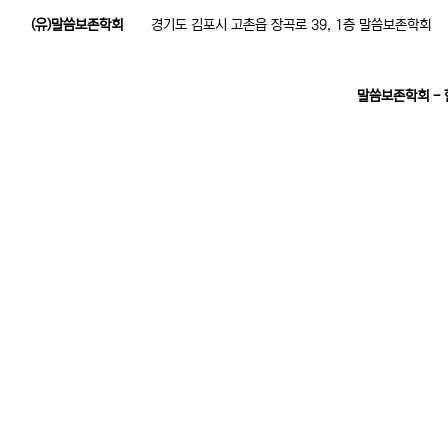
(유)말씀보존학회
경기도 김포시 고촌읍 장곡로 39, 1층 말씀보존학회
말씀보존학회 -