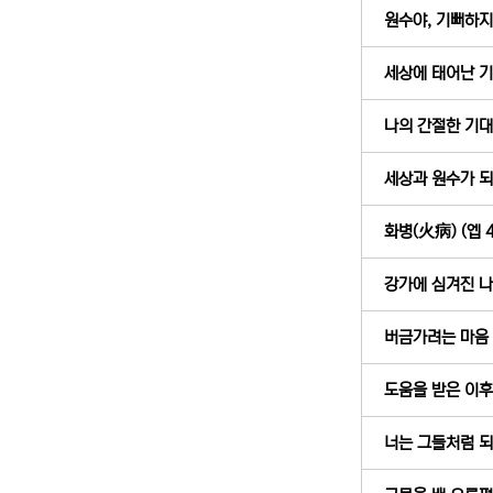
원수야, 기뻐하지 말
세상에 태어난 기쁨
나의 간절한 기대와
세상과 원수가 되라!
화병(火病) (엡 4
강가에 심겨진 나무
버금가려는 마음 (
도움을 받은 이후에
너는 그들처럼 되지