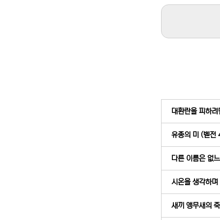
대환란을 피하려면 
유종의 미 (벧전 4
다른 이름은 없느니
시온을 생각하며 울
새끼 앵무새의 죽음