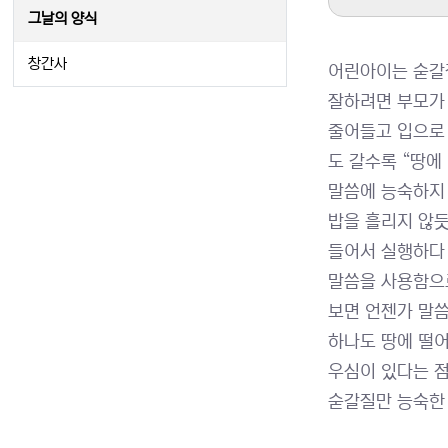
그날의 양식
창간사
어린아이는 숟갈질
잘하려면 부모가
줄어들고 입으로
도 갈수록 “땅에
말씀에 능숙하지 
밥을 흘리지 않듯
들어서 실행하다 
말씀을 사용함으로
보면 언젠가 말씀
하나도 땅에 떨어
우심이 있다는 점
숟갈질만 능숙한 