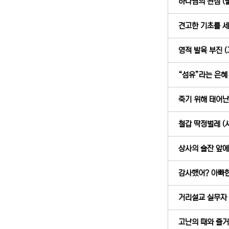
하나님의 관심 (출 
견고한 기초를 세우
영적 발육 부진 (고
“섬유”라는 은혜 (
죽기 위해 태어난 
철갑 딱정벌레 (사
상사의 술잔 앞에서
감사했어? 아빠한테
거리설교 실무자 (
고난의 때와 즐거움