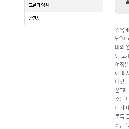
흔
그날의 양식
창간사
감옥에
난”이
마의 
떤 노
여졌을
에 빠
나갔다
울”과
주는 
내가 
토록 들
심, 