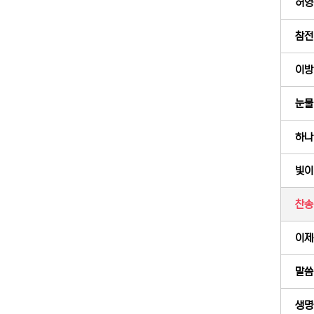
허영
참전 
이방
눈물
하나
빛이
찬송의
이제
말씀
생명