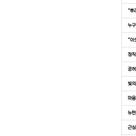
“뿌리
누구
“이
정직한
공허
빛의 
마음
뉴턴
근심