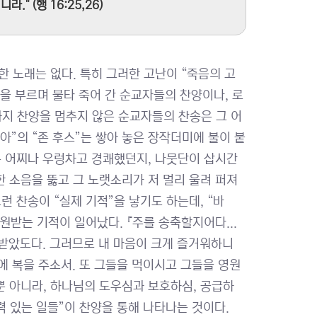
" (행 16:25,26)
 노래는 없다. 특히 그러한 고난이 “죽음의 고
을 부르며 불타 죽어 간 순교자들의 찬양이나, 로
지 찬양을 멈추지 않은 순교자들의 찬송은 그 어
아”의 “존 후스”는 쌓아 놓은 장작더미에 불이 붙
은 어찌나 우렁차고 경쾌했던지, 나뭇단이 삽시간
 소음을 뚫고 그 노랫소리가 저 멀리 울려 퍼져
런 찬송이 “실제 기적”을 낳기도 하는데, “바
구원받는 기적이 일어났다. 『주를 송축할지어다...
 받았도다. 그러므로 내 마음이 크게 즐거워하니
에 복을 주소서. 또 그들을 먹이시고 그들을 영원
일 뿐 아니라, 하나님의 도우심과 보호하심, 공급하
능력 있는 일들”이 찬양을 통해 나타나는 것이다.