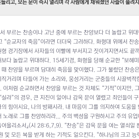
들리고, 모든 문이 즉시 열리며 각 사람에게 채워졌던 사슬이 풀려지니라.
서 부르는 찬송이나 고난 중에 부르는 찬양보다 더 놀랍고 위대한
고 “순교자의 죽음”이라면 더더욱 그러하다. 화형대 위에서 찬송
원형 경기장에서 사자들의 이빨에 부서지고 짓이겨지면서도 끝까
래보다 놀랍고 위대하다. 15세기경, 화형을 당해 순교한 “보헤미
 때 찬양을 부르며 담대히 죽음을 맞이했다. 그가 불렀던 찬송
지직거리며 타들어 가는 소리와, 웅성거리는 군중들의 시끌벅적한
. 이처럼 순교하면서 찬양을 부르는 것 자체도 “기적”이지만, 그
 “실라”의 경우, 큰 지진이 일어나 감옥 문이 열렸고 죄인들이 
나의 힘이시요, 나의 방패시라. 내 마음이 그를 의지하여 도움을
내 노래로 그를 찬양하리라... 주의 백성을 구원하시고 주의 유업
어올리소서』(시 28:6,7,9). “찬송”은 감옥 문을 여는 열쇠
구원 및 모든 복을 받게 하는 기적도 일으킨다. “하나님의 크고 