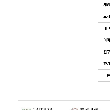
재앙
묘지
내 
어머
친구
향기
나는 