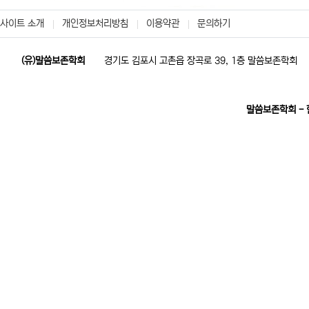
사이트 소개
개인정보처리방침
이용약관
문의하기
(유)말씀보존학회
경기도 김포시 고촌읍 장곡로 39, 1층 말씀보존학회
말씀보존학회 -