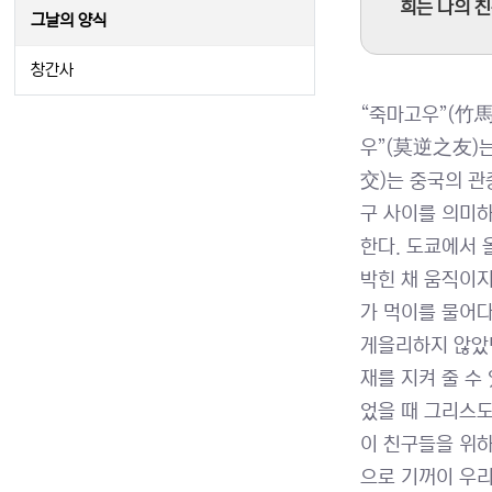
희는 나의 친구
그날의 양식
창간사
“죽마고우”(竹馬
우”(莫逆之友)는
交)는 중국의 관
구 사이를 의미하
한다. 도쿄에서 
박힌 채 움직이지
가 먹이를 물어다
게을리하지 않았던
재를 지켜 줄 수
었을 때 그리스도
이 친구들을 위하
으로 기꺼이 우리