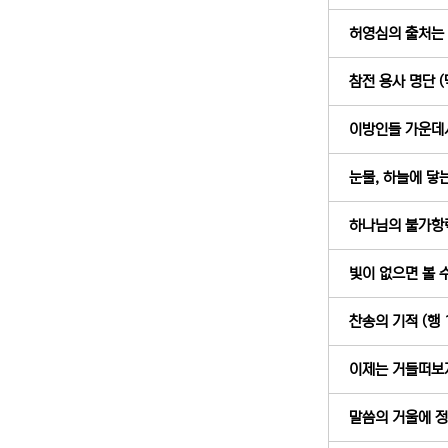
허영심의 출처는 “
참전 용사 명단 (막
이방인들 가운데서
눈물, 하늘에 닿는
하나님의 불가항력적
빛이 없으면 볼 수
찬송의 기적 (행 1
이제는 거들떠보지도
말씀의 거울에 정직