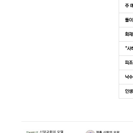
주 
돌이킬
화재
“사
피조
낙수 
인생