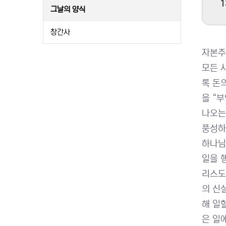
1
그날의 양식
창간사
자본주
모든 
록 돈
을 “
나오는
풍성하
하나님
일을 
리스도
의 신
해 일
은 일