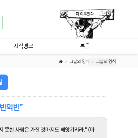
지식뱅크
복음
그날의 양식
그날의 양식
일
 빈익빈”
지 못한 사람은 가진 것마저도 빼앗기리라." (마