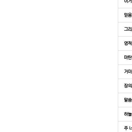
이거 
믿음
그리
영적
마탄의
거미
장의
말씀
하늘
주 