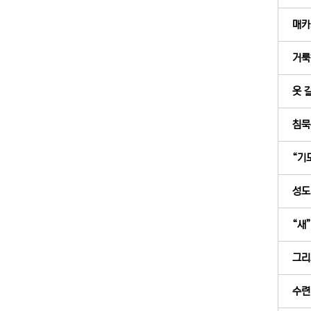
매카
거룩
옷 
침묵
“기도
성도의
“새
그리
수련회