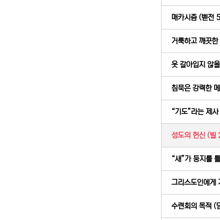
매카시즘 (벧전 5
거룩하고 깨끗한 그
옷 갈아입지 않을 
침묵은 강력한 메시
“기도”라는 제사 (
성도의 헌신 (빌 2
“새”가 둥지를 틀
그리스도인에게 가
수련회의 목적 (딤전