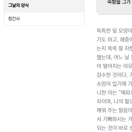
족함을 그가 채
그날의 양식
창간사
독특한 잎 모양이
기도 하고, 해충
는지 쑥쑥 잘 자
했는데, 어느 날
어 떨어지는 이
감수한 것이다. 
소망이 있기에 가
니한 이는 “에파
자이며, 나의 필
깨워 주는 말씀이
서 기뻐하시는 거
되는 것이 바로 