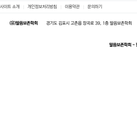
사이트 소개
개인정보처리방침
이용약관
문의하기
(유)말씀보존학회
경기도 김포시 고촌읍 장곡로 39, 1층 말씀보존학회
말씀보존학회 -