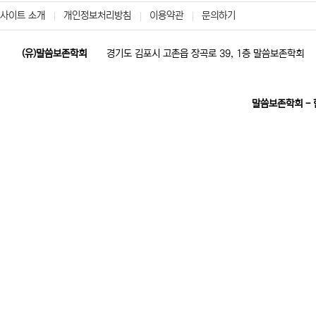
사이트 소개
개인정보처리방침
이용약관
문의하기
(유)말씀보존학회
경기도 김포시 고촌읍 장곡로 39, 1층 말씀보존학회
말씀보존학회 -