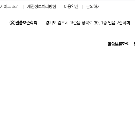
사이트 소개
개인정보처리방침
이용약관
문의하기
(유)말씀보존학회
경기도 김포시 고촌읍 장곡로 39, 1층 말씀보존학회
말씀보존학회 -