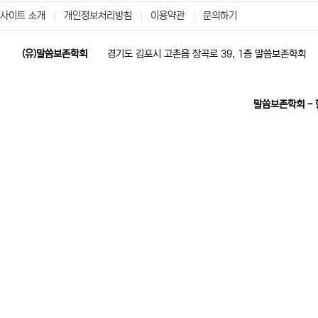
사이트 소개
개인정보처리방침
이용약관
문의하기
(유)말씀보존학회
경기도 김포시 고촌읍 장곡로 39, 1층 말씀보존학회
말씀보존학회 -