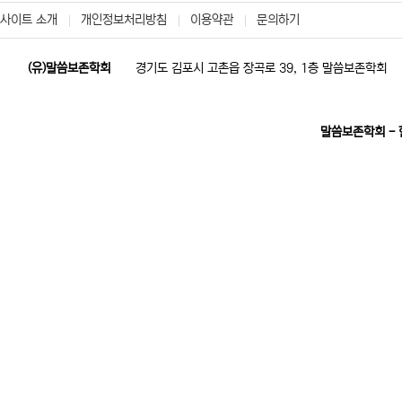
사이트 소개
개인정보처리방침
이용약관
문의하기
(유)말씀보존학회
경기도 김포시 고촌읍 장곡로 39, 1층 말씀보존학회
말씀보존학회 -