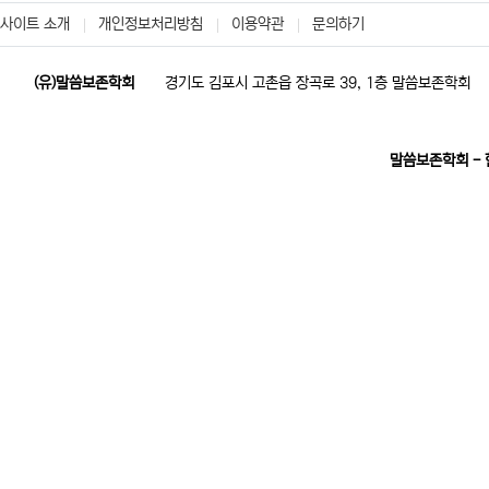
사이트 소개
개인정보처리방침
이용약관
문의하기
(유)말씀보존학회
경기도 김포시 고촌읍 장곡로 39, 1층 말씀보존학회
말씀보존학회 -