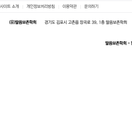
사이트 소개
개인정보처리방침
이용약관
문의하기
(유)말씀보존학회
경기도 김포시 고촌읍 장곡로 39, 1층 말씀보존학회
말씀보존학회 -