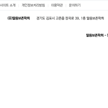
사이트 소개
개인정보처리방침
이용약관
문의하기
(유)말씀보존학회
경기도 김포시 고촌읍 장곡로 39, 1층 말씀보존학회
말씀보존학회 -