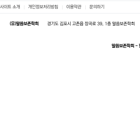
사이트 소개
개인정보처리방침
이용약관
문의하기
(유)말씀보존학회
경기도 김포시 고촌읍 장곡로 39, 1층 말씀보존학회
말씀보존학회 -