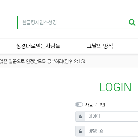
성경대로믿는사람들
그날의 양식
은 일꾼으로 인정받도록 공부하라(딤후 2:15).
LOGIN
자동로그인
필수
아이디
필수
비밀번호