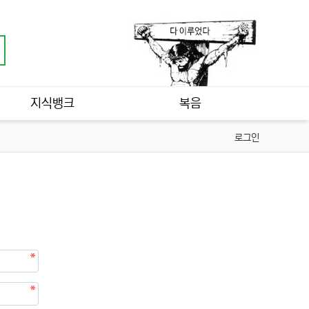
지식뱅크
복음
로그인