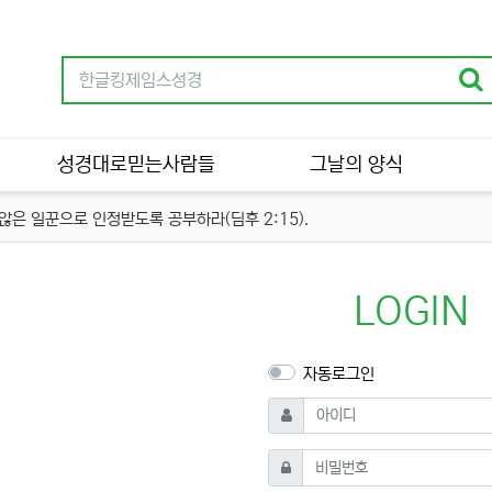
성경대로믿는사람들
그날의 양식
은 일꾼으로 인정받도록 공부하라(딤후 2:15).
LOGIN
자동로그인
필수
아이디
필수
비밀번호