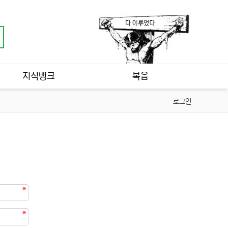
지식뱅크
복음
로그인