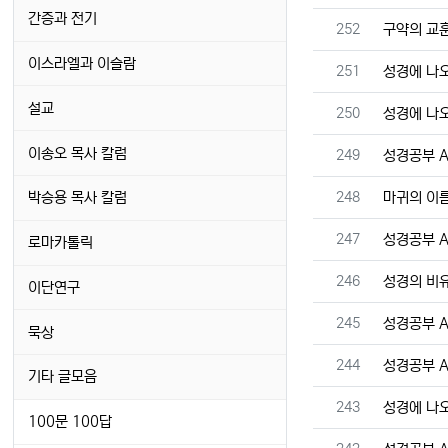
간증과 전기
번호
252
구약의 교
이스라엘과 이슬람
번호
251
성경에 나
설교
번호
250
성경에 나
이송오 목사 칼럼
번호
249
성경공부 A 
번호
248
마귀의 이
박승용 목사 칼럼
번호
247
성경공부 A 
로마카톨릭
번호
246
성경의 비
이단연구
번호
245
성경공부 A 
묵상
번호
244
성경공부 A 
기타 글모음
번호
243
성경에 나
100문 100답