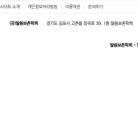
사이트 소개
개인정보처리방침
이용약관
문의하기
(유)말씀보존학회
경기도 김포시 고촌읍 장곡로 39, 1층 말씀보존학회
말씀보존학회 -