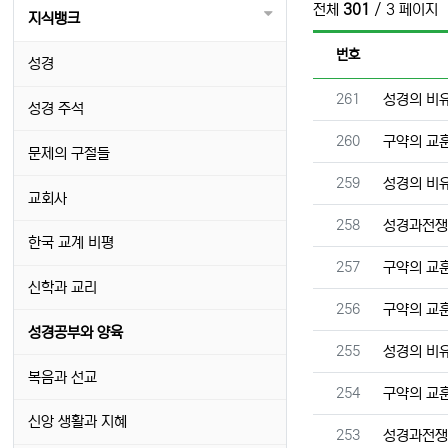
전체
301
/ 3 페이지
지식뱅크
번호
성경
번호
261
성경의 비
성경 주석
번호
260
구약의 교
문제의 구절들
번호
259
성경의 비
교회사
번호
258
성경과전
한국 교계 비평
번호
257
구약의 교
신학과 교리
번호
256
구약의 교
성경공부와 양육
번호
255
성경의 비
복음과 선교
번호
254
구약의 교
신앙 생활과 지혜
번호
253
성경과전