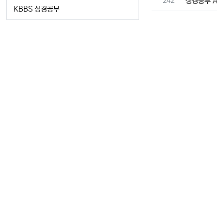
번호
242
성경공부 A 
KBBS 성경공부