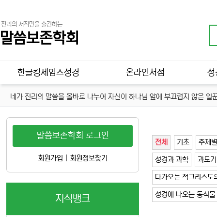
진리의 서적만을 출간하는
말씀보존학회
메인 메뉴
한글킹제임스성경
온라인서점
성
네가 진리의 말씀을 올바로 나누어 자신이 하나님 앞에 부끄럽지 않은 일꾼
말씀보존학회 로그인
전체
기초
주제
회원가입
|
회원정보찾기
성경과 과학
과도기
다가오는 적그리스도의
성경에 나오는 동식물
지식뱅크