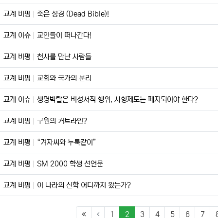
교계 비평
죽은 성경 (Dead Bible)!
교계 이슈
교인들이 떠나간다!
교계 비평
천사를 만난 사람들
교계 비평
교회와 국가의 분리
교계 이슈
생명박탈은 비성서적 행위, 사형제도는 폐지되어야 한다?
교계 비평
구원의 커트라인?
교계 비평
“겨자씨와 누룩같이”
교계 비평
SM 2000 학생 선언문
교계 비평
이 나라의 신학 어디까지 왔는가?
(current)
1
2
3
4
5
6
7