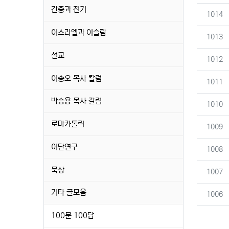
간증과 전기
번호
1014
이스라엘과 이슬람
번호
1013
설교
번호
1012
이송오 목사 칼럼
번호
1011
박승용 목사 칼럼
번호
1010
로마카톨릭
번호
1009
이단연구
번호
1008
묵상
번호
1007
기타 글모음
번호
1006
100문 100답