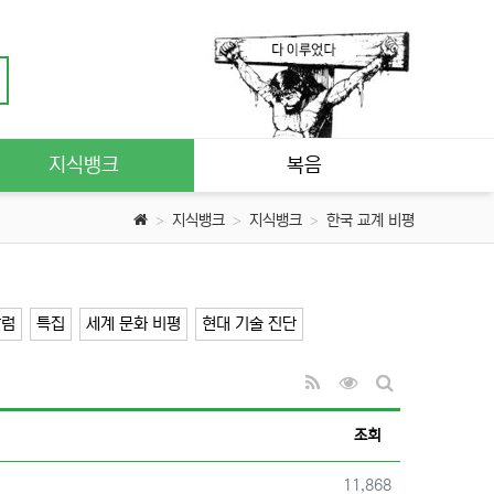
지식뱅크
복음
지식뱅크
지식뱅크
한국 교계 비평
칼럼
특집
세계 문화 비평
현대 기술 진단
RSS
조회순 정렬
게시판 검색
조회
조회
11,868