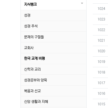
지식뱅크
번호
1024
성경
번호
1023
성경 주석
번호
1022
문제의 구절들
번호
1021
교회사
번호
1020
한국 교계 비평
번호
1019
신학과 교리
번호
1018
성경공부와 양육
번호
1017
복음과 선교
번호
1016
신앙 생활과 지혜
번호
1015