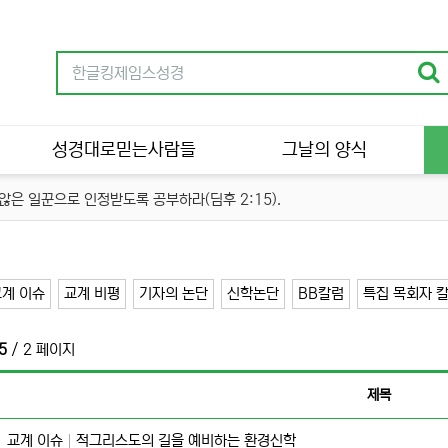
성경대로믿는사람들
그날의 양식
은 일꾼으로 인정받도록 공부하라(딤후 2:15).
교계 이슈
교계 비평
기자의 논단
신학논단
BB칼럼
특집 목회자 
5
/ 2 페이지
제목
교계 이슈
적그리스도의 길을 예비하는 환경신학