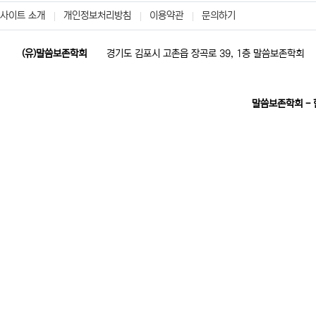
사이트 소개
개인정보처리방침
이용약관
문의하기
(유)말씀보존학회
경기도 김포시 고촌읍 장곡로 39, 1층 말씀보존학회
말씀보존학회 -