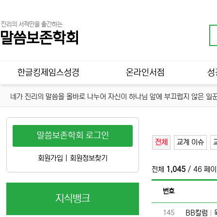
진리의 서적만을 출간하는
말씀보존학회
메인 메뉴
한글킹제임스성경
온라인서점
성
네가 진리의 말씀을 올바로 나누어 자신이 하나님 앞에 부끄럽지 않은 일꾼
말씀보존학회 로그인
전체
교계 이슈
회원가입
|
회원정보찾기
전체
1,045
/ 46 페
번호
지식뱅크
번호
145
BB칼럼