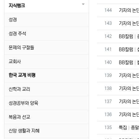
지식뱅크
번호
144
기자의 논
성경
번호
143
기자의 논
성경 주석
번호
142
BB칼럼
문제의 구절들
번호
141
BB칼럼
교회사
번호
140
BB칼럼
번호
한국 교계 비평
139
기자의 논
번호
138
기자의 논
신학과 교리
번호
137
기자의 논
성경공부와 양육
번호
136
기자의 논
복음과 선교
번호
135
특집
종말
신앙 생활과 지혜