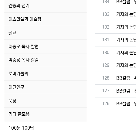
번호
134
BB칼럼
간증과 전기
번호
133
기자의 논
이스라엘과 이슬람
번호
132
기자의 논
설교
번호
131
기자의 논
이송오 목사 칼럼
번호
130
기자의 논
박승용 목사 칼럼
번호
129
기자의 논
로마카톨릭
번호
128
BB칼럼
이단연구
번호
127
BB칼럼
묵상
번호
126
BB칼럼
기타 글모음
100문 100답