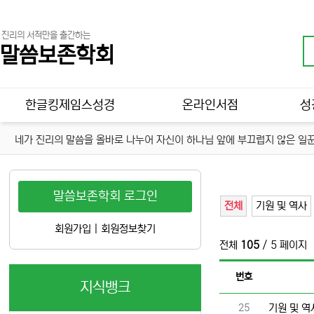
진리의 서적만을 출간하는
말씀보존학회
메인 메뉴
한글킹제임스성경
온라인서점
성
네가 진리의 말씀을 올바로 나누어 자신이 하나님 앞에 부끄럽지 않은 일꾼
말씀보존학회 로그인
전체
기원 및 역사
회원가입
|
회원정보찾기
전체
105
/ 5 페이지
번호
지식뱅크
번호
25
기원 및 