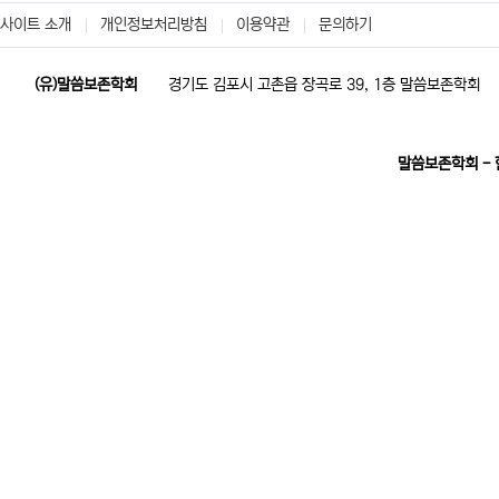
사이트 소개
개인정보처리방침
이용약관
문의하기
(유)말씀보존학회
경기도 김포시 고촌읍 장곡로 39, 1층 말씀보존학회
말씀보존학회 -