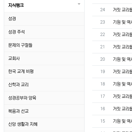
지식뱅크
번호
24
거짓 교리
성경
번호
23
기원 및 
성경 주석
번호
22
거짓 교리
문제의 구절들
번호
21
거짓 교리
교회사
번호
20
기원 및 
번호
한국 교계 비평
19
거짓 교리
번호
18
기원 및 
신학과 교리
번호
17
거짓 교리
성경공부와 양육
번호
16
거짓 교리
복음과 선교
번호
15
기원 및 
신앙 생활과 지혜