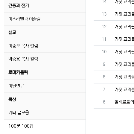
번호
14
거짓 교리
간증과 전기
번호
13
거짓 교리
이스라엘과 이슬람
번호
12
거짓 교리
설교
번호
11
거짓 교리
이송오 목사 칼럼
번호
10
거짓 교리
박승용 목사 칼럼
번호
9
거짓 교리
로마카톨릭
번호
8
거짓 교리
이단연구
번호
7
거짓 교리
묵상
번호
6
알베르토의
기타 글모음
100문 100답