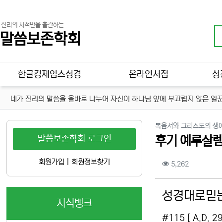
진리의 서적만을 출간하는
말씀보존학회
메인 메뉴
한글킹제임스성경
온라인서점
성
네가 진리의 말씀을 올바로 나누어 자신이 하나님 앞에 부끄럽지 않은 일꾼
복음서와 그리스도의 생
말씀보존학회 로그인
후기 예루살렘
컨텐츠 정보
회원가입
|
회원정보찾기
조회
5,262
본문
성경대로믿는
지식뱅크
#115 [ A.D.