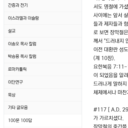
간증과 전기
서도 명절에 가셨
사이에는 앞서 살
이스라엘과 이슬람
들과 제자들과 함
설교
로 보면 장막절은
께서 "드러내지 
이송오 목사 칼럼
이전 대환란 성도
박승용 목사 칼럼
(계 10장).
요한복음 7:11
로마카톨릭
이 되었음을 알
이단연구
드러나게 말하지
체제에서나 마찬
묵상
기타 글모음
#117 [ A.D.
가 가르치셨다.
100문 100답
장막절의 중간쯤