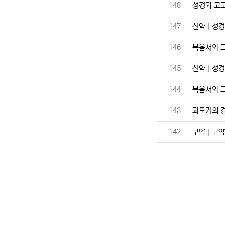
번호
148
성경과 고
번호
147
신약
성경
번호
146
복음서와 
번호
145
신약
성경
번호
144
복음서와 
번호
143
과도기의 
번호
142
구약
구약