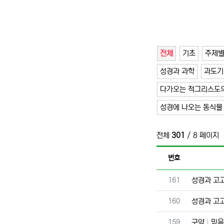
전체
기초
주제
성경과 과학
과도기
다가오는 적그리스도의
성경에 나오는 동식물
전체
301
/ 8 페이지
번호
번호
161
성경과 고
번호
160
성경과 고
번호
159
구약
믿음