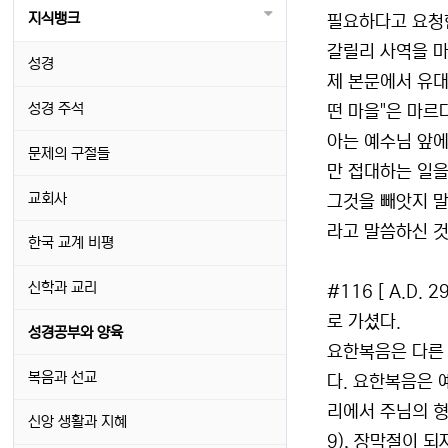
지식뱅크
필요하다고 요청
갈릴리 사역을 마
성경
제 본문에서 유대
성경 주석
떤 마을"은 마르
아는 예수님 앞에
문제의 구절들
만 접대하는 일을
교회사
그것을 빼앗지 말
라고 말씀하신 것
한국 교계 비평
신학과 교리
#116 [ A.D.
로 가셨다.
성경공부와 양육
요한복음은 다른 
복음과 선교
다. 요한복음은 
리에서 주님의 형
신앙 생활과 지혜
9), 장막절이 