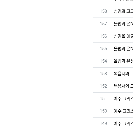
번호
158
성경과 고
번호
157
율법과 은
번호
156
성경을 어
번호
155
율법과 은
번호
154
율법과 은
번호
153
복음서와 
번호
152
복음서와 
번호
151
예수 그리
번호
150
예수 그리
번호
149
예수 그리