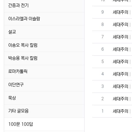
간증과 전기
번호
9
세대주의
이스라엘과 이슬람
번호
8
세대주의
설교
번호
7
세대주의
이송오 목사 칼럼
번호
6
세대주의
박승용 목사 칼럼
번호
5
세대주의
로마카톨릭
번호
4
세대주의
이단연구
번호
3
세대주의
묵상
번호
2
세대주의
번호
기타 글모음
1
세대주의
100문 100답