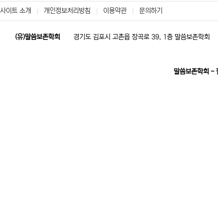
사이트 소개
개인정보처리방침
이용약관
문의하기
(유)말씀보존학회
경기도 김포시 고촌읍 장곡로 39, 1층 말씀보존학회
말씀보존학회 -