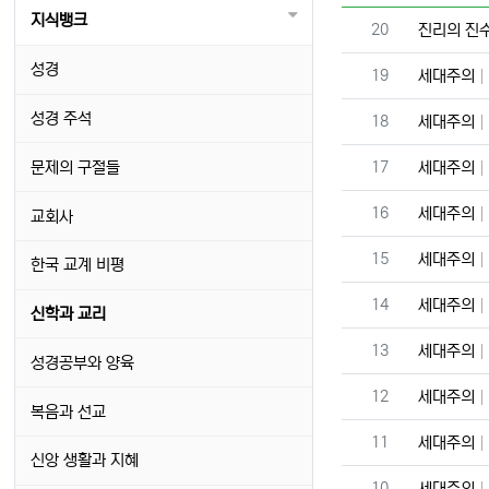
지식뱅크
번호
20
진리의 진
성경
번호
19
세대주의
성경 주석
번호
18
세대주의
번호
문제의 구절들
17
세대주의
번호
16
세대주의
교회사
번호
15
세대주의
한국 교계 비평
번호
14
세대주의
신학과 교리
번호
13
세대주의
성경공부와 양육
번호
12
세대주의
복음과 선교
번호
11
세대주의
신앙 생활과 지혜
번호
10
세대주의