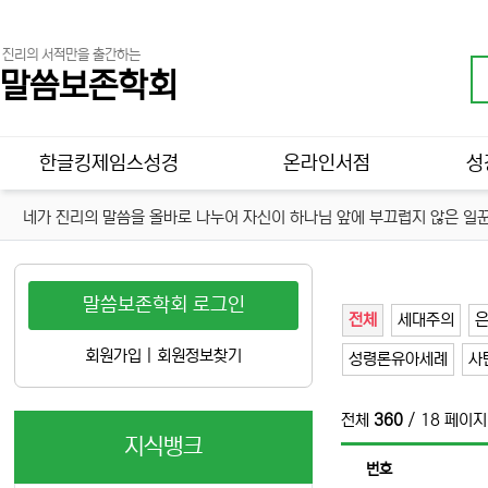
진리의 서적만을 출간하는
말씀보존학회
메인 메뉴
한글킹제임스성경
온라인서점
성
네가 진리의 말씀을 올바로 나누어 자신이 하나님 앞에 부끄럽지 않은 일꾼
말씀보존학회 로그인
전체
세대주의
회원가입
|
회원정보찾기
성령론유아세례
사
전체
360
/ 18 페이지
지식뱅크
번호