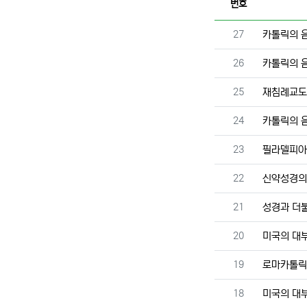
번호
번호
27
카톨릭의 음
번호
26
카톨릭의 음
번호
25
재침례교도
번호
24
카톨릭의 
번호
23
필라델피아
번호
22
신약성경의
번호
21
성경과 더불
번호
20
미국의 대부
번호
19
로마카톨릭
번호
18
미국의 대부