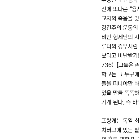
주장한다 전형적인
전에 또다른 “용
교자의 죽음을 
경건주의 운동의 
비안 형제단의 지
루터의 경우처럼
났다고 비난받기는
736). [그들은
학교는 그 누구에
들을 떠나야만 하
있을 만큼 똑똑하
가게 된다. 즉 바
프랑케는 독일 최
치버그에 있는 팔