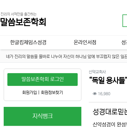
진리의 서적만을 출간하는
말씀보존학회
메인 메뉴
한글킹제임스성경
온라인서점
성
네가 진리의 말씀을 올바로 나누어 자신이 하나님 앞에 부끄럽지 않은 일꾼
분류
신약교회사
말씀보존학회 로그인
“독일 용사들
컨텐츠 정보
회원가입
|
회원정보찾기
조회
16,980
본문
성경대로믿는
지식뱅크
신약성경이 완성