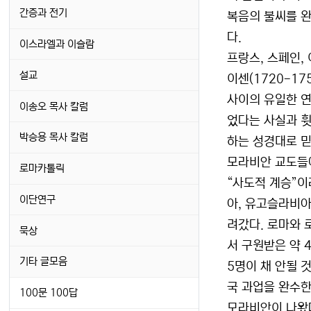
간증과 전기
복음의 불씨를 완
다.
이스라엘과 이슬람
프랑스, 스페인,
설교
이센(1720-1
사이의 유일한 연
이송오 목사 칼럼
었다는 사실과 휫
박승용 목사 칼럼
하는 성경대로 
모라비안 교도들에
로마카톨릭
“사도적 계승”이
이단연구
아, 유고슬라비아
려갔다. 로마와 
묵상
서 구원받은 약 4
기타 글모음
5명이 채 안될 
국 과업을 완수한
100문 100답
모라비안이 나왔다. 