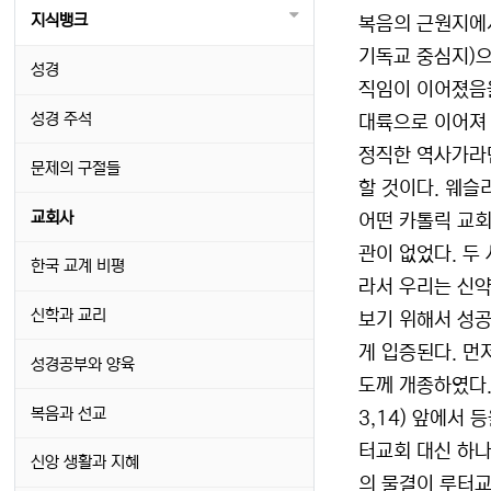
지식뱅크
복음의 근원지에
기독교 중심지)으
성경
직임이 이어졌음을
성경 주석
대륙으로 이어져 “
정직한 역사가라면
문제의 구절들
할 것이다. 웨슬
교회사
어떤 카톨릭 교회
관이 없었다. 두
한국 교계 비평
라서 우리는 신약
신학과 교리
보기 위해서 성공
게 입증된다. 먼
성경공부와 양육
도께 개종하였다.
복음과 선교
3,14) 앞에서
터교회 대신 하나
신앙 생활과 지혜
의 물결이 루터교를