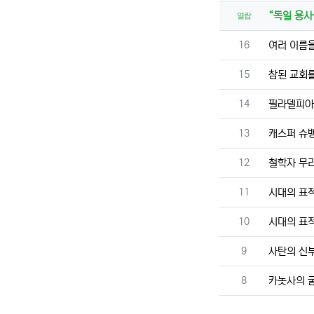
“독일 용사
열람
번호
16
여러 이름
번호
15
참된 교회
번호
14
필라델피아
번호
13
캐스퍼 슈
번호
12
철학자 무리
번호
11
시대의 표적
번호
10
시대의 표적
번호
9
사탄의 신
번호
8
카놋사의 