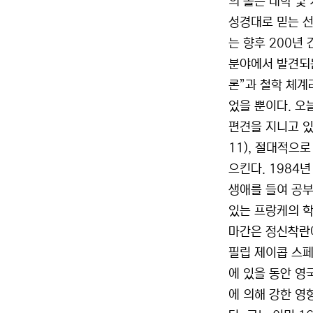
의 홀튼 대학 및
성경대로 믿는 선
는 향후 200년
분야에서 발견되는
론”과 철학 체계
었을 뿐이다. 오
편견을 지니고 있
11), 절대적으
으킨다. 1984
생애를 들여 공부
있는 프랑케의 학
마간은 정신착란
필립 제이콥 스
에 있을 동안 영
에 의해 강한 영