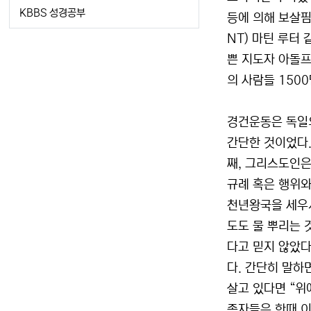
KBBS 성경공부
등에 의해 보살핌
NT) 마틴 루터
쁜 지도자 아돌프 
의 사람들 150
경건운동은 독일
간단한 것이었다.
째, 그리스도인은
규례 혹은 행위와
천년왕국을 세우시
도도 물 뿌리는
다고 믿지 않았다
다. 간단히 말하
살고 있다면 “위
종자들은 한때 이