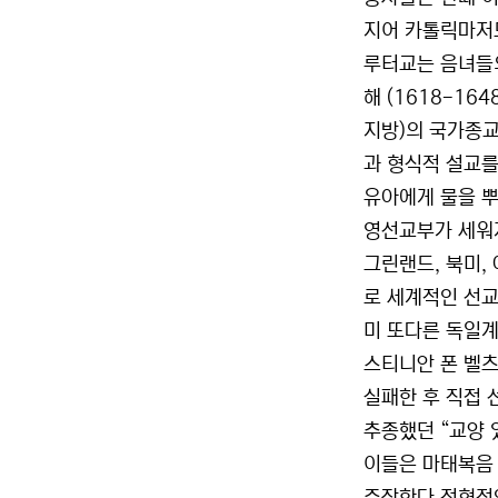
지어 카톨릭마저도
루터교는 음녀들의
해 (1618-1
지방)의 국가종교
과 형식적 설교를
유아에게 물을 뿌
영선교부가 세워지
그린랜드, 북미,
로 세계적인 선교
미 또다른 독일계
스티니안 폰 벨츠
실패한 후 직접 
추종했던 “교양 
이들은 마태복음 