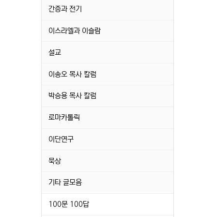
간증과 전기
이스라엘과 이슬람
설교
이송오 목사 칼럼
박승용 목사 칼럼
로마카톨릭
이단연구
묵상
기타 글모음
100문 100답