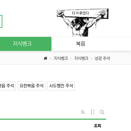
지식뱅크
복음
지식뱅크
지식뱅크
성경 주석
복음 주석
요한복음 주석
사도행전 주석
RSS
게시물 정렬
게시판 검색
조회