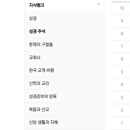
지식뱅크
번호
10
성경
번호
9
성경 주석
번호
8
문제의 구절들
번호
7
교회사
번호
6
한국 교계 비평
번호
5
신학과 교리
번호
4
성경공부와 양육
번호
3
복음과 선교
번호
2
신앙 생활과 지혜
번호
1