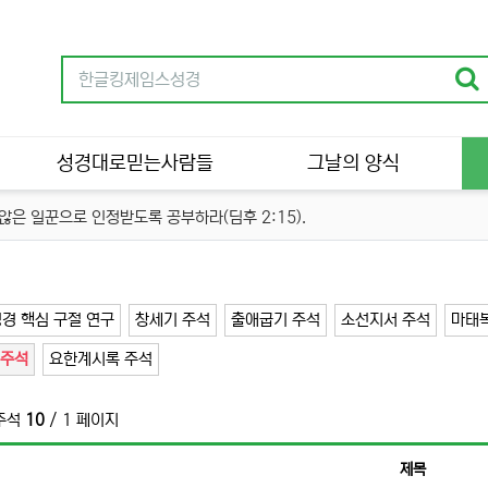
성경대로믿는사람들
그날의 양식
은 일꾼으로 인정받도록 공부하라(딤후 2:15).
경 핵심 구절 연구
창세기 주석
출애굽기 주석
소선지서 주석
마태
 주석
요한계시록 주석
주석
10
/ 1 페이지
제목