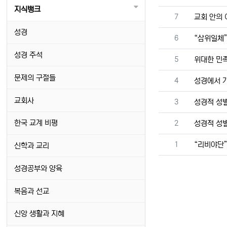
지식뱅크
번호
7
교회 안의
성경
번호
6
“삼위일체”
성경 주석
번호
5
위대한 민
문제의 구절들
번호
4
성경에서 
교회사
번호
3
성경적 성별
번호
한국 교계 비평
2
성경적 성별
번호
1
“리비야단”
신학과 교리
성경공부와 양육
복음과 선교
신앙 생활과 지혜