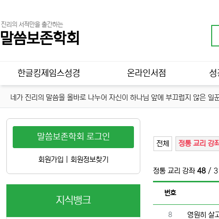
진리의 서적만을 출간하는
말씀보존학회
메인 메뉴
한글킹제임스성경
온라인서점
성
네가 진리의 말씀을 올바로 나누어 자신이 하나님 앞에 부끄럽지 않은 일꾼
말씀보존학회 로그인
전체
정통 교리 강
회원가입
|
회원정보찾기
정통 교리 강좌
48
/ 
번호
지식뱅크
번호
8
영원히 살고