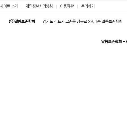
사이트 소개
개인정보처리방침
이용약관
문의하기
(유)말씀보존학회
경기도 김포시 고촌읍 장곡로 39, 1층 말씀보존학회
말씀보존학회 -