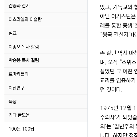
간증과 전기
았고, 기독교와 
아닌 어거스틴은 
이스라엘과 이슬람
례를 통한 중생”
설교
“왕국 건설자”(Ki
이송오 목사 칼럼
존 칼빈 역시 마
박승용 목사 칼럼
며, 오직 “스위스
살았던 그 어떤 
로마카톨릭
교리를 입증하기 
이단연구
던 것이다.
묵상
1975년 12월
기타 글모음
주의자’가 되었습
의’는 ‘칼빈주의
100문 100답
니다. 하지만 정