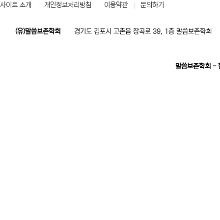
사이트 소개
개인정보처리방침
이용약관
문의하기
(유)말씀보존학회
경기도 김포시 고촌읍 장곡로 39, 1층 말씀보존학회
말씀보존학회 -