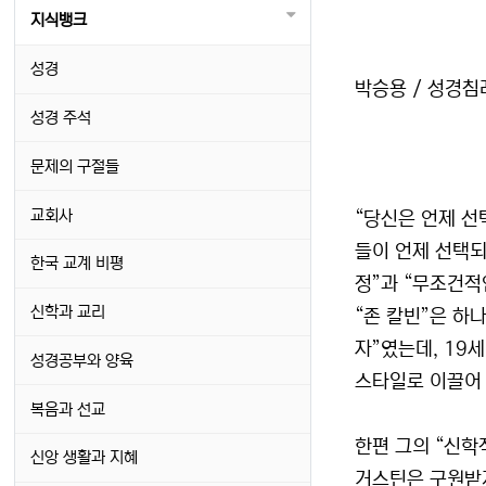
지식뱅크
성경
박승용 / 성경
성경 주석
문제의 구절들
교회사
“당신은 언제 선
들이 언제 선택되
한국 교계 비평
정”과 “무조건적
신학과 교리
“존 칼빈”은 하
자”였는데, 19세
성경공부와 양육
스타일로 이끌어 
복음과 선교
한편 그의 “신학
신앙 생활과 지혜
거스틴은 구원받지