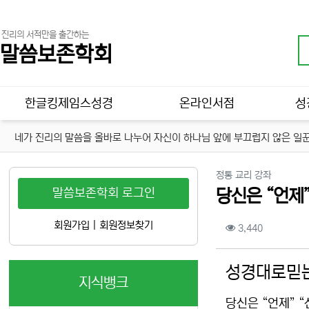
진리의 서적만을 출간하는
말씀보존학회
메인 메뉴
한글킹제임스성경
온라인서점
성
네가 진리의 말씀을 올바로 나누어 자신이 하나님 앞에 부끄럽지 않은 일꾼
분류
정통 교리 강좌
말씀보존학회 로그인
당신은 “언제
컨텐츠 정보
회원가입
|
회원정보찾기
조회
3,440
본문
성경대로믿는
지식뱅크
당신은 “언제” 