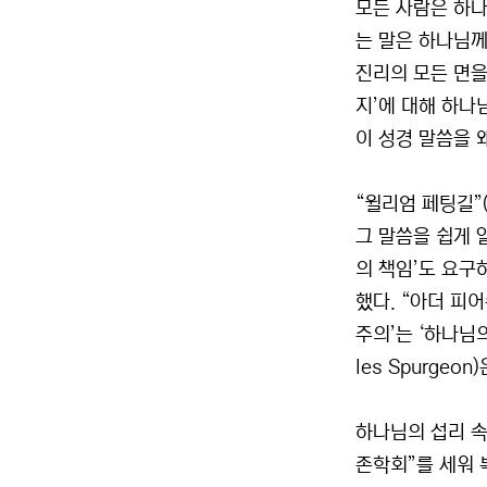
모든 사람은 하나
는 말은 하나님께서
진리의 모든 면을
지’에 대해 하나
이 성경 말씀을 
“윌리엄 페팅길”(
그 말씀을 쉽게 
의 책임’도 요구
했다. “아더 피어
주의’는 ‘하나님
les Spurg
하나님의 섭리 속
존학회”를 세워 