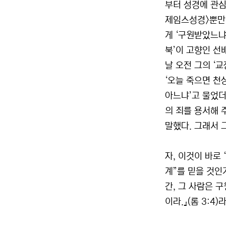
부터 성경에 관심
제임스성경>뿐만 
게 ‘구원받았느냐
북’이 고향인 선
날 오전 그의 ‘
‘오늘 죽으면 천
아느냐’고 물었더니
의 죄를 용서해 
말했다. 그래서 
자, 이것이 바로
계”를 믿을 것인
간, 그 사람은 
이라.』(롬 3:4