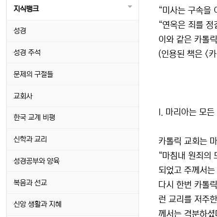
지식뱅크
“미사는 구속을 
“연옥은 죄를 정
성경
이와 같은 카톨릭
성경 주석
(인용된 책은 <카
문제의 구절들
교회사
I. 마리아는 모든
한국 교계 비평
신학과 교리
카톨릭 교회는 마
“마침내 원죄의 
성경공부와 양육
되었고 주께서는 
복음과 선교
다시 한번 카톨릭
런 교리를 저주한
신앙 생활과 지혜
께서는 격분하셨다