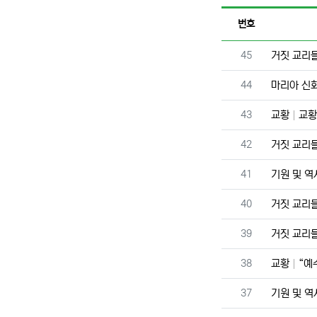
번호
번호
45
거짓 교리
번호
44
마리아 신
번호
43
교황
교황
번호
42
거짓 교리
번호
41
기원 및 
번호
40
거짓 교리
번호
39
거짓 교리
번호
38
교황
“예
번호
37
기원 및 