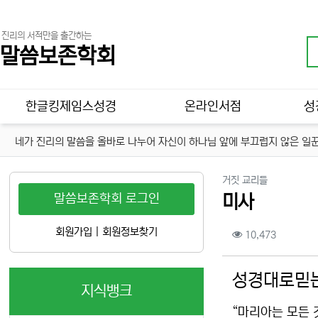
진리의 서적만을 출간하는
말씀보존학회
메인 메뉴
한글킹제임스성경
온라인서점
성
네가 진리의 말씀을 올바로 나누어 자신이 하나님 앞에 부끄럽지 않은 일꾼
분류
거짓 교리들
말씀보존학회 로그인
미사
컨텐츠 정보
회원가입
|
회원정보찾기
조회
10,473
본문
성경대로믿는
지식뱅크
“마리아는 모든 