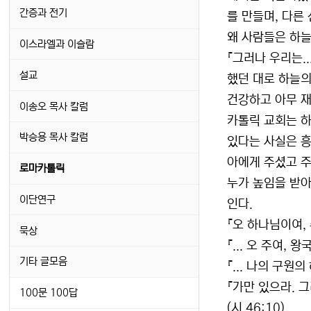
간증과 전기
를 만들며, 다른
왜 사람들은 하늘
이스라엘과 이슬람
『그러나 우리는.
설교
했던 대로 하늘의
건강하고 아무 재
이송오 목사 칼럼
카톨릭 교회는 하
박승용 목사 칼럼
있다는 사실은 흥
아에게 주셨고 주
로마카톨릭
누가 높임을 받아
이단연구
인다.
『오 하나님이여, 
묵상
『... 오 주여,
기타 글모음
『... 나의 구원의
『가만 있으라. 
100문 100답
(시 46:10).