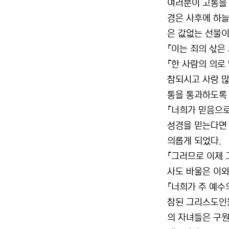
여러분이 고통을 
경은 사후에 하늘
은 값없는 선물이
『이는 죄의 삯은
『한 사람의 의로
참되시고 사랑 많
통을 통과하도록
『너희가 믿음으로
성경을 믿는다면 
의롭게 되었다.
『그러므로 이제 
사도 바울은 이와
『너희가 주 예수
참된 그리스도인
의 자녀들은 구원