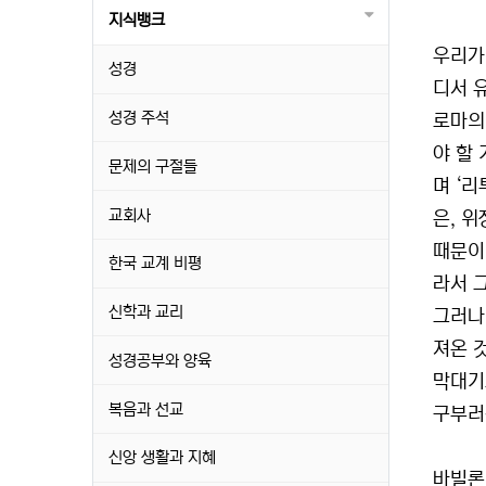
지식뱅크
우리가
성경
디서 
성경 주석
로마의
야 할
문제의 구절들
며 ‘
교회사
은, 
때문이
한국 교계 비평
라서 
신학과 교리
그러나 
져온 
성경공부와 양육
막대기
복음과 선교
구부러
신앙 생활과 지혜
바빌론