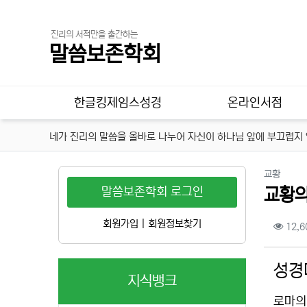
진리의 서적만을 출간하는
말씀보존학회
메인 메뉴
한글킹제임스성경
온라인서점
네가 진리의 말씀을 올바로 나누어 자신이 하나님 앞에 부끄럽지 않
분류
교황
말씀보존학회 로그인
교황의
컨텐
회원가입
|
회원정보찾기
12,6
본문
성경
지식뱅크
로마의