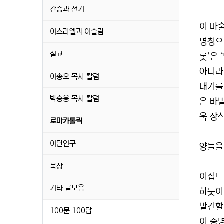
간증과 전기
이 마
이스라엘과 이슬람
명칭으
설교
롯’은 
아니라 
이송오 목사 칼럼
대기를
박승용 목사 칼럼
은 바
욱 장
로마카톨릭
이단연구
양들을
묵상
이집트
기타 글모음
하듯이
발견할 
100문 100답
이 증