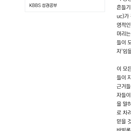
KBBS 성경공부
흔들기
uc)
영적인 
머리는
들이 
자’임
이 모
들이 
근거들
자들이
을 말
로 차
믿을 
바빌론