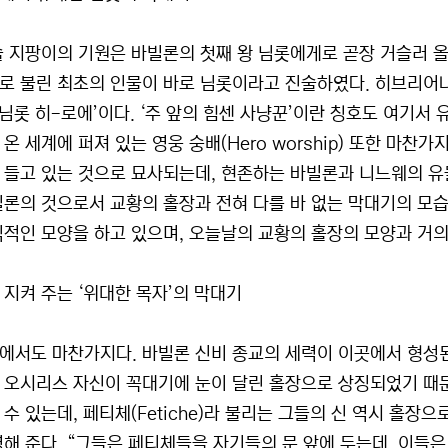
술 지팡이의 기원은 바빌론의 첫째 왕 님롯에게로 곧장 거슬러 올
로 불린 최초의 인물이 바로 님롯이라고 진술하였다. 히브리어나
‘님롯 히-로에’이다. ‘주 앞의 힘센 사냥꾼’이란 칭호도 여기서
온 세계에 퍼져 있는 영웅 숭배(Hero worship) 또한 마찬
 들고 있는 것으로 묘사되는데, 현존하는 바빌론과 니느웨의 유물들
빌론의 것으로서 교황의 홀장과 전혀 다를 바 없는 막대기의 모습
식적인 모양을 하고 있으며, 오늘날의 교황의 홀장의 모양과 거의
 지켜 주는 ‘위대한 목자’의 막대기
에서도 마찬가지다. 바빌론 신비 종교의 세력이 이곳에서 형성된
 오시리스 자신이 꼭대기에 눈이 달린 홀장으로 상징되었기 때
수 있는데, 페티체(Fetiche)라 불리는 그들의 신 역시 홀장으
명해 준다. “그들은 페티체들을 자기들의 문 앞에 두는데, 이들은