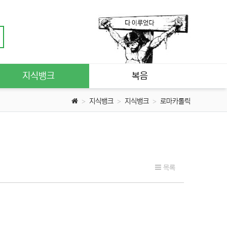
지식뱅크
복음
지식뱅크
지식뱅크
로마카톨릭
목록