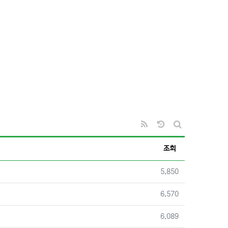
RSS
날짜순 정렬
게시판 검색
조회
조회
5,850
조회
6,570
조회
6,089