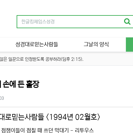
성경대로믿는사람들
그날의 양식
은 일꾼으로 인정받도록 공부하라(딤후 2:15).
 손에 든 홀장
츠 정보
조회
03
대로믿는사람들 <1994년 02월호>
 점쟁이들이 점칠 때 쓰던 막대기 - 리투우스