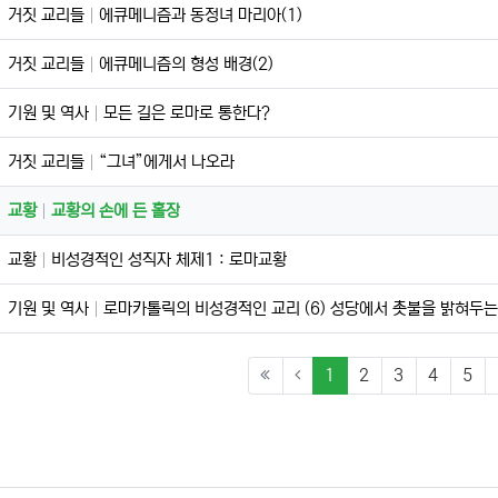
거짓 교리들
에큐메니즘과 동정녀 마리아(1)
거짓 교리들
에큐메니즘의 형성 배경(2)
기원 및 역사
모든 길은 로마로 통한다?
거짓 교리들
“그녀”에게서 나오라
교황
교황의 손에 든 홀장
교황
비성경적인 성직자 체제1 : 로마교황
기원 및 역사
로마카톨릭의 비성경적인 교리 (6) 성당에서 촛불을 밝혀두는
(current)
1
2
3
4
5