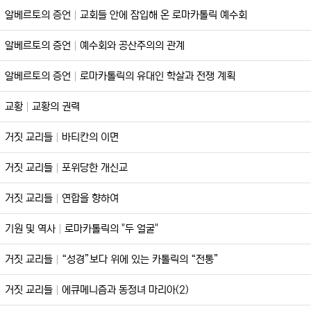
알베르토의 증언
교회들 안에 잠입해 온 로마카톨릭 예수회
알베르토의 증언
예수회와 공산주의의 관계
알베르토의 증언
로마카톨릭의 유대인 학살과 전쟁 계획
교황
교황의 권력
거짓 교리들
바티칸의 이면
거짓 교리들
포위당한 개신교
거짓 교리들
연합을 향하여
기원 및 역사
로마카톨릭의 "두 얼굴"
거짓 교리들
“성경”보다 위에 있는 카톨릭의 “전통”
거짓 교리들
에큐메니즘과 동정녀 마리아(2)