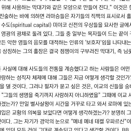
 위해 사용하는 막대기와 같은 모양으로 만들어 진다.” 이것은 
가 진술하는 바에 의하면 라마승들은 자기들의 직책의 표시로서 홀
수도(spiritual capital) 미야코 신전의 우상들을 묘사한 
 영광의 광채로 둘려 있다. 그들 중 일부는 목자들이 드는 끝이
모든 악한 영들의 음모를 대적하는 인류의 ‘보호자’임을 나타내는
을 상징하는 그의 홀장은 결국 점쟁이의 구부러진 막대기, 즉 님
든 사실에 대해 사도들의 전통을 계승했다고 하는 사람들은 어떤 
자랑하는 성직자 체제에 대해 그들은 지금 어떻게 생각할 것인가
을 댈 것이다. 그러나 필자가 묻고 싶은 것은, 이교의 신들을 
 “그들의 생명을 죽기까지 사랑하지 아니하였을” 그때에 이교 
하겠는가? 만일 벨사살왕이 시간을 거꾸로 타고 와서 로마에 있
려입은 교황의 의복을 보았다면 어떻게 생각하겠는가? 분명히 그
것이다. 그는 자기가 경악의 눈으로 “메네 메네 테켈 우파르신”이
에 있던 모든 것이 그대로 계속되고 있다고 생각할 것이다. BB