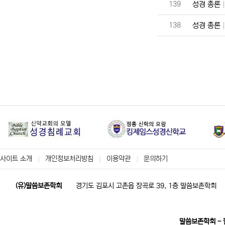
번호
139
성경 총론
번호
138
성경 총론
사이트 소개
개인정보처리방침
이용약관
문의하기
(유)말씀보존학회
경기도 김포시 고촌읍 장곡로 39, 1층 말씀보존학회
말씀보존학회 -