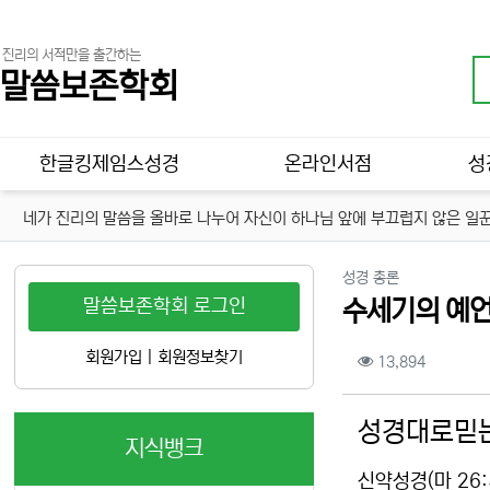
진리의 서적만을 출간하는
말씀보존학회
메인 메뉴
한글킹제임스성경
온라인서점
성
네가 진리의 말씀을 올바로 나누어 자신이 하나님 앞에 부끄럽지 않은 일꾼
분류
성경 총론
말씀보존학회 로그인
수세기의 예언
컨텐츠 정보
회원가입
|
회원정보찾기
조회
13,894
본문
성경대로믿는
지식뱅크
신약성경(마 26