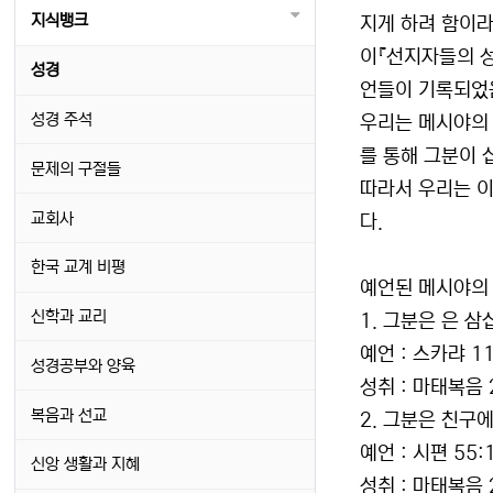
지식뱅크
지게 하려 함이라
이『선지자들의 성
성경
언들이 기록되었음
성경 주석
우리는 메시야의 
를 통해 그분이 
문제의 구절들
따라서 우리는 이
교회사
다.
한국 교계 비평
예언된 메시야의
신학과 교리
1. 그분은 은 삼
예언 : 스카랴 11
성경공부와 양육
성취 : 마태복음 2
복음과 선교
2. 그분은 친구
예언 : 시편 55:1
신앙 생활과 지혜
성취 : 마태복음 2